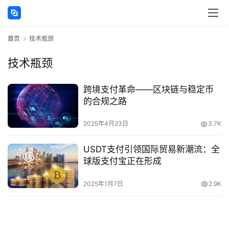
讯
首页
技术瓶颈
海
外
技术瓶颈
公
司
跨境支付革命——区块链与稳定币
的合规之路
海
外
2025年4月23日
3.7K
银
行
USDT支付引领国际贸易新潮流：全
开
球版支付宝正在形成
户
2025年1月7日
2.9K
全
球
支