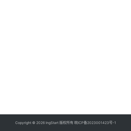
付
登录
注册
方
案
全
球
金
融
牌
照
问
答
社
区
生
Copyright © 2026 IngStart 版权所有
皖ICP备2023001423号-1
态