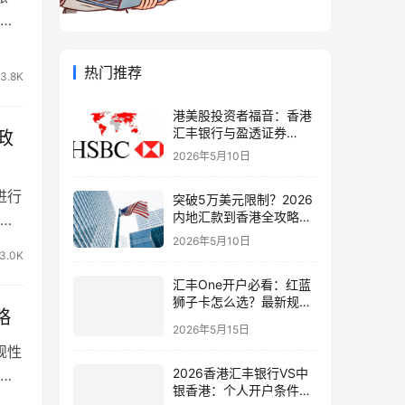
外
热门推荐
3.8K
港美股投资者福音：香港
汇丰银行与盈透证券
政
（IBKR）绑定入金全流
2026年5月10日
程，银证转账这样开最
稳！
进行
突破5万美元限制？2026
内地汇款到香港全攻略：
多
4种合法路径、手续费对
2026年5月10日
比与避坑指南
3.0K
汇丰One开户必看：红蓝
狮子卡怎么选？最新规则
略
+补办攻略+5个避坑指南
2026年5月15日
规性
2026香港汇丰银行VS中
全
银香港：个人开户条件、