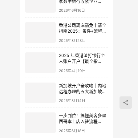
家数字银行收紧企业
KYC，除了Mercury这三
2026年6月16日
家低门槛替代方案仍可下
户
香港公司离岸豁免申请全
指南2025：条件+流程
+费用
2025年8月23日
2025 年香港渣打银行个
人账户开户【最全指
南】：开启全球金融新征
2025年4月10日
程
新加坡开户全攻略｜内地
远程办理的五大新加坡银
行推荐
2025年8月14日
一步到位！搞懂美客多墨
西哥本土店入驻流程
（2025最新版）
2025年6月18日