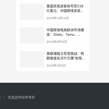
美国贸易逆差收窄至528
亿美元：中国跨境卖家如
何抓住新机遇与挑战
2025年12月14日
（lngStart专业解读）
中国跨境电商欧洲市场爆
发：Shein、Temu、
AliExpress用户破亿，合
2025年9月16日
规与本地化成决胜关键
美联储独立性受挑战：特
朗普提名沃什引爆“有限宽
松”政策革命，中国投资者
2026年2月5日
如何应对？
区
生态合作伙伴专栏