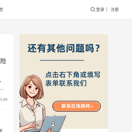
栏
登录
注册
风险
，
地
3.6K
账