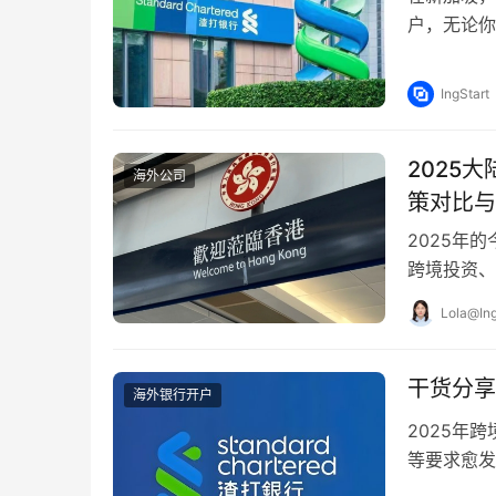
户，无论你
国人，都有
IngStart
2025
海外公司
策对比与
2025年
跨境投资、
银行及不断
Lola@Ing
干货分享
海外银行开户
2025年
等要求愈发
球金融网络