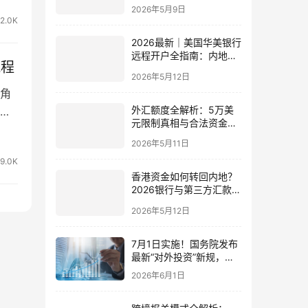
费用、下户速度全方位对
2026年5月9日
比指南
2.0K
2026最新｜美国华美银行
远程开户全指南：内地居
流程
民足不出户办理美股与跨
2026年5月12日
境账户实操解析
角
外汇额度全解析：5万美
捷
元限制真相与合法资金出
境通道
2026年5月11日
9.0K
香港资金如何转回内地？
2026银行与第三方汇款全
攻略
2026年5月12日
7月1日实施！国务院发布
最新“对外投资”新规，炒
股、出海、海外资产配置
2026年6月1日
会有何影响