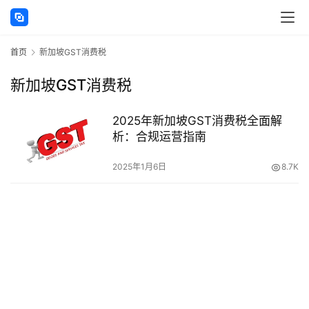
讯
首页
新加坡GST消费税
海
外
新加坡GST消费税
公
司
2025年新加坡GST消费税全面解
析：合规运营指南
海
外
2025年1月6日
8.7K
银
行
开
户
全
球
支