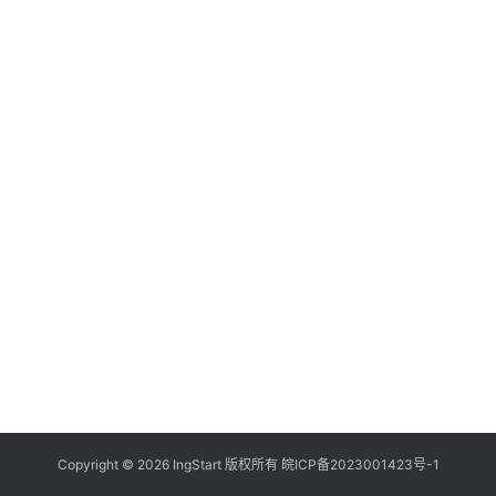
付
登录
注册
方
案
全
球
金
融
牌
照
问
答
社
区
生
Copyright © 2026 IngStart 版权所有
皖ICP备2023001423号-1
态