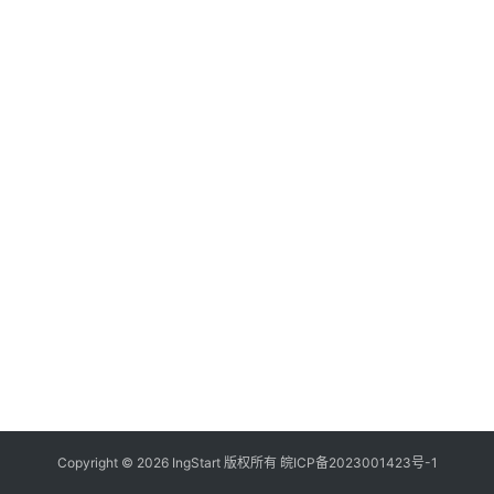
付
登录
注册
方
案
全
球
金
融
牌
照
问
答
社
区
生
Copyright © 2026 IngStart 版权所有
皖ICP备2023001423号-1
态