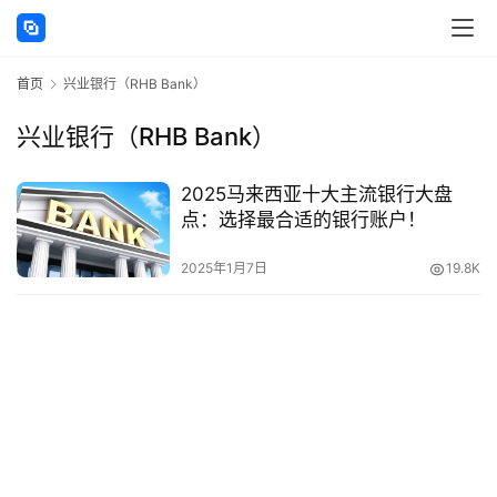
讯
首页
兴业银行（RHB Bank）
海
外
兴业银行（RHB Bank）
公
司
2025马来西亚十大主流银行大盘
点：选择最合适的银行账户！
海
外
2025年1月7日
19.8K
银
行
开
户
全
球
支