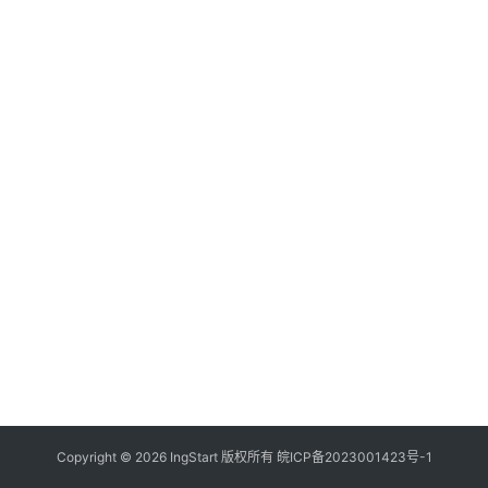
付
登录
注册
方
案
全
球
金
融
牌
照
问
答
社
区
生
Copyright © 2026 IngStart 版权所有
皖ICP备2023001423号-1
态