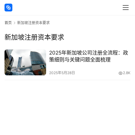
讯
首页
新加坡注册资本要求
海
外
新加坡注册资本要求
公
司
2025年新加坡公司注册全流程：政
策细则与关键问题全面梳理
海
外
2025年5月28日
2.8K
银
行
开
户
全
球
支