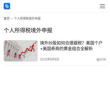
讯
首页
个人所得税境外申报
海
外
个人所得税境外申报
公
司
境外炒股如何合理避税？美国个户
+美国券商的黄金组合全解析
海
外
2025年8月6日
6.5K
银
行
开
户
全
球
支