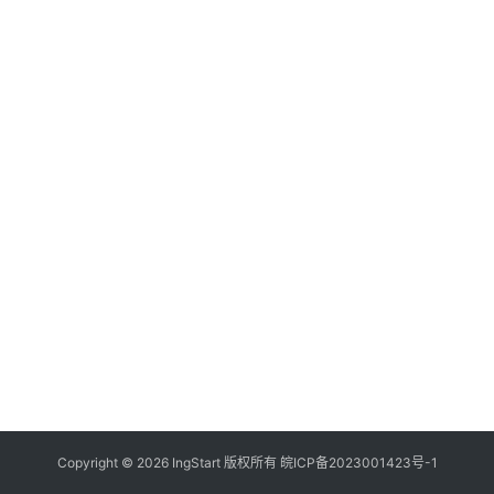
付
登录
注册
方
案
全
球
金
融
牌
照
问
答
社
区
生
Copyright © 2026 IngStart 版权所有
皖ICP备2023001423号-1
态