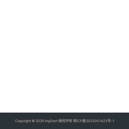
付
登录
注册
方
案
全
球
金
融
牌
照
问
答
社
区
生
Copyright © 2026 IngStart 版权所有
皖ICP备2023001423号-1
态