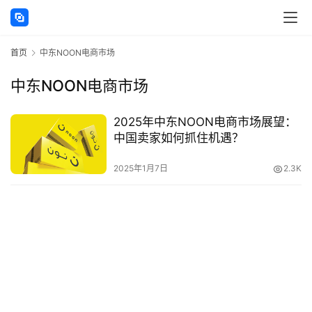
讯
首页
中东NOON电商市场
海
外
中东NOON电商市场
公
司
2025年中东NOON电商市场展望：
中国卖家如何抓住机遇？
海
外
2025年1月7日
2.3K
银
行
开
户
全
球
支