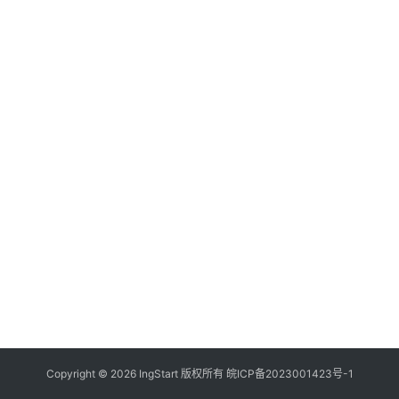
付
登录
注册
方
案
全
球
金
融
牌
照
问
答
社
区
生
Copyright © 2026 IngStart 版权所有
皖ICP备2023001423号-1
态