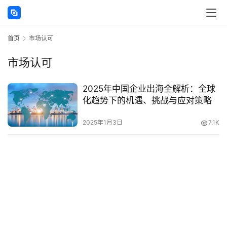
讯
首页
市场认可
海
外
市场认可
公
司
2025年中国企业出海全解析：全球
化趋势下的机遇、挑战与应对策略
海
外
2025年1月3日
7.1K
银
行
开
户
全
球
支