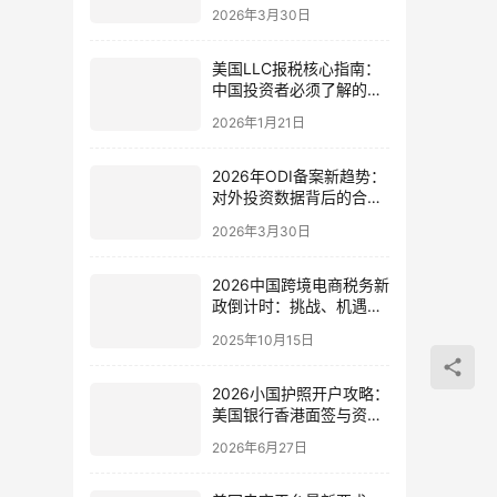
势拓展欧洲艺术市场？
2026年3月30日
美国LLC报税核心指南：
中国投资者必须了解的
1099-NEC申报与税务合
2026年1月21日
规策略
2026年ODI备案新趋势：
对外投资数据背后的合规
逻辑与企业出海全流程指
2026年3月30日
南（附案例+避坑）
2026中国跨境电商税务新
政倒计时：挑战、机遇与
合规转型指南
2025年10月15日
2026小国护照开户攻略：
美国银行香港面签与资金
来源说明 | ingstart
2026年6月27日