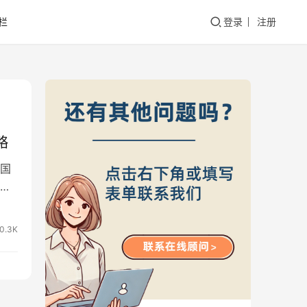
栏
登录
注册
略
国
外
0.3K