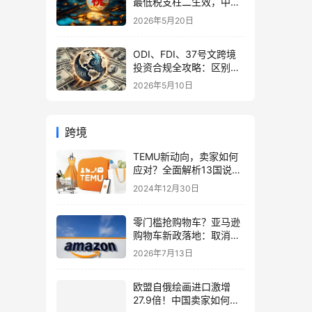
最低税支柱二生效，中国
企业家海外公司合规3大
2026年5月20日
策略
ODI、FDI、37号文跨境
投资合规全攻略：区别、
备案流程与政策详解（附
2026年5月10日
常见问题）
跨境
TEMU新动向，卖家如何
应对？全面解析13国说明
书管控与美国站福利
2024年12月30日
零门槛抢购物车？亚马逊
购物车新政落地：取消资
格审核，7 月起全球逐步
2026年7月13日
推行
欧盟自俄绘画进口激增
27.9倍！中国卖家如何借