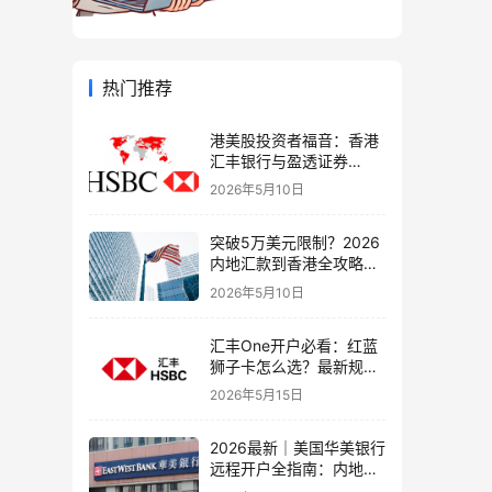
热门推荐
港美股投资者福音：香港
汇丰银行与盈透证券
（IBKR）绑定入金全流
2026年5月10日
程，银证转账这样开最
稳！
突破5万美元限制？2026
内地汇款到香港全攻略：
4种合法路径、手续费对
2026年5月10日
比与避坑指南
汇丰One开户必看：红蓝
狮子卡怎么选？最新规则
+补办攻略+5个避坑指南
2026年5月15日
2026最新｜美国华美银行
远程开户全指南：内地居
民足不出户办理美股与跨