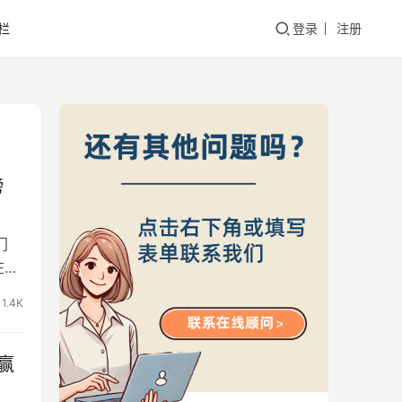
栏
登录
注册
榜
门
在持
1.4K
赢