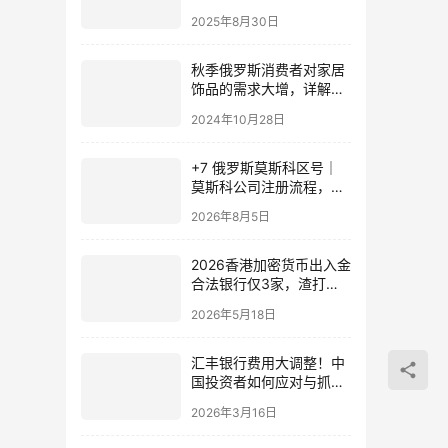
请与年度维护全解析
2025年8月30日
（2025中国卖家实战指
南）
秋季俄罗斯消费者对家居
饰品的需求大增，详解市
场趋势及未来展望
2024年10月28日
+7 俄罗斯莫斯科区号｜
莫斯科公司注册流程，中
国企业布局俄罗斯出海全
2026年8月5日
指南
2026香港加密货币出入金
合法银行仅3家，渣打汇
丰中银仍支持法币出入金
2026年5月18日
汇丰银行费用大调整！中
国投资者如何应对与抓住
机遇？（附应对策略）
2026年3月16日