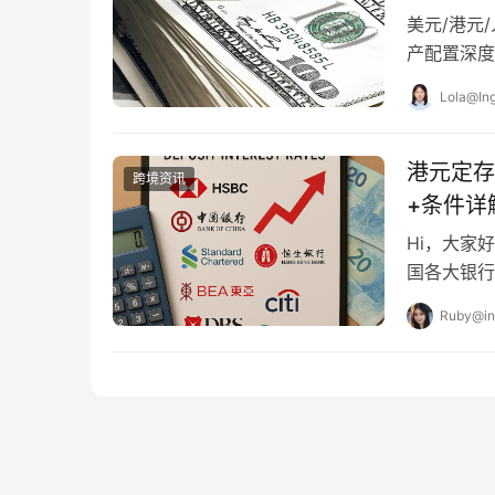
美元/港元
产配置深度
利率”判断
Lola@Ing
港元定存
跨境资讯
+条件详
Hi，大家
国各大银行
要分享的就
Ruby@in