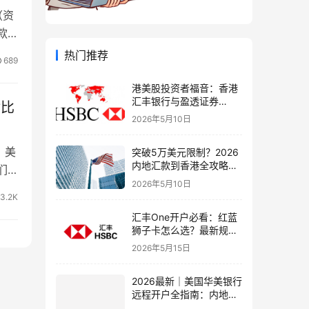
（资
款
热门推荐
689
港美股投资者福音：香港
汇丰银行与盈透证券
对比
（IBKR）绑定入金全流
2026年5月10日
程，银证转账这样开最
稳！
，美
突破5万美元限制？2026
内地汇款到香港全攻略：
们
4种合法路径、手续费对
2026年5月10日
比与避坑指南
3.2K
汇丰One开户必看：红蓝
狮子卡怎么选？最新规则
+补办攻略+5个避坑指南
2026年5月15日
2026最新｜美国华美银行
远程开户全指南：内地居
民足不出户办理美股与跨