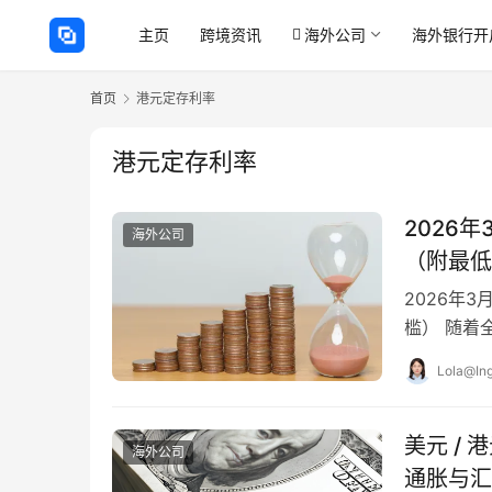
主页
跨境资讯
海外公司
海外银行开
首页
港元定存利率
港元定存利率
2026
海外公司
（附最低
2026年
槛） 随着
续变化。2
Lola@Ing
美元 /
海外公司
通胀与汇