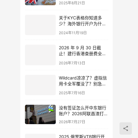
House到政策合规的全方
2025年8月21日
位验证方法
关于KYC表格你知道多
少？海外银行开户为什么
要KYC？— 最全解析！
2024年11月19日
2026 年 9 月 30 日截
止！建行香港查册费全免
活动怎么赶上车？保姆级
2026年7月13日
时间线规划
Wildcard凉凉了？虚拟信
用卡全军覆没了？别急，
港卡、美卡才是最优解！
2025年7月16日
没有签证怎么开中东银行
账户？2026阿联酋渣打
vs NBD国民银行，远程
2026年7月27日
开户教程、难度对比！
2025 俄罗斯VTB银行开