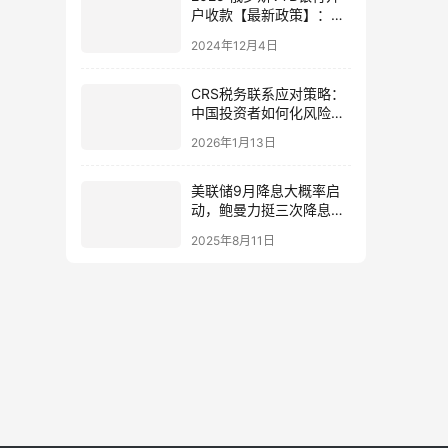
户收款【最新政策】：中
俄金融合作新趋势下的首
2024年12月4日
选通道
CRS税务联系应对策略：
中国投资者如何化风险为
机遇，实现合规优化
2026年1月13日
美联储9月降息大概率启
动，鲍曼力挺三次降息，
中国资产迎流动性红利！
2025年8月11日