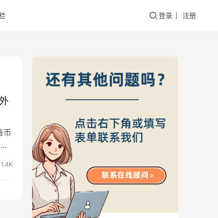
栏
登录
注册
外
备币
备货
1.4K