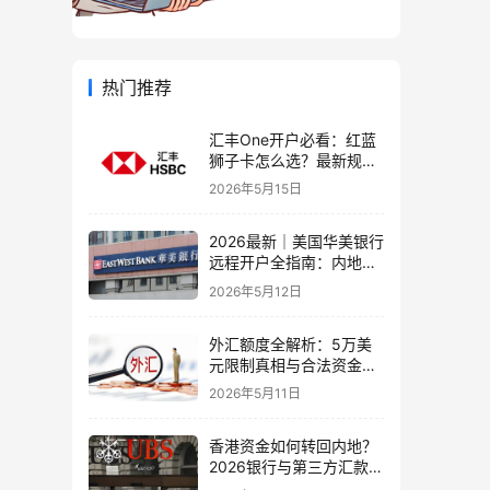
热门推荐
汇丰One开户必看：红蓝
狮子卡怎么选？最新规则
+补办攻略+5个避坑指南
2026年5月15日
2026最新｜美国华美银行
远程开户全指南：内地居
民足不出户办理美股与跨
2026年5月12日
境账户实操解析
外汇额度全解析：5万美
元限制真相与合法资金出
境通道
2026年5月11日
香港资金如何转回内地？
2026银行与第三方汇款全
攻略