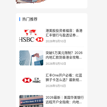
热门推荐
港美股投资者福音：香港
汇丰银行与盈透证券
（IBKR）绑定入金全流
2026年5月10日
程，银证转账这样开最
稳！
突破5万美元限制？2026
内地汇款到香港全攻略：
4种合法路径、手续费对
2026年5月10日
比与避坑指南
汇丰One开户必看：红蓝
狮子卡怎么选？最新规则
+补办攻略+5个避坑指南
2026年5月15日
2026最新｜美国华美银行
远程开户全指南：内地居
民足不出户办理美股与跨