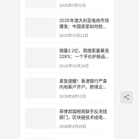
与税务优化实操指南
2025年7月10日
2025年澳大利亚电商市场
爆发：中国卖家如何抢占
393亿美元蓝海？
2025年10月23日
销量2.2亿、周搜索量暴涨
228%：一个平价护肤品
牌（Bubble Skincare）
2024年10月24日
是怎么在TikTok火的？
紧急提醒！香港银行严查
内地客户开户，跨境企业
如何应对？
2026年6月13日
菲律宾国税局联手反洗钱
部门，区块链技术成电商
税务“新利器”：跨境电商
2026年4月29日
合规运营迫在眉睫