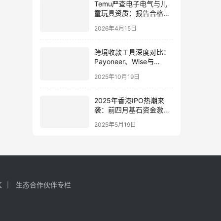
Temu严查电子电气与儿
童玩具资质：报告合格失
效连坐罚款，卖家如何用
2026年4月15日
海外公司破局
跨境收款工具深度对比：
Payoneer、Wise与
Stripe，中国卖家如何抓
2025年10月19日
住政策红利？
2025年香港IPO热潮来
袭：前四月基石资金激增
至68亿港元!
2025年5月19日
区
生态合作伙伴专栏