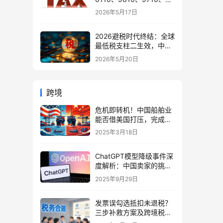
9810、1039、1210 的区
2026年5月17日
别与最佳应用场景
2026避税时代终结：全球
最低税支柱二生效，中国
企业家海外公司合规3大
2026年5月20日
策略
跨境
危机即转机！中国船舶业
能否借美国打压，完成碳
中和技术弯道超车？
2025年3月18日
ChatGPT模型降级事件深
度解析：中国卖家的挑战
与机遇，应对策略全指南
2025年9月29日
发票误勾选抵扣未退税？
三步补救方案及跨境税务
合规指南