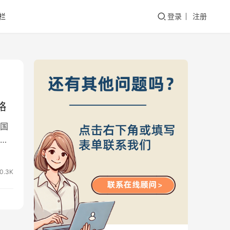
栏
登录
注册
略
国
外
0.3K