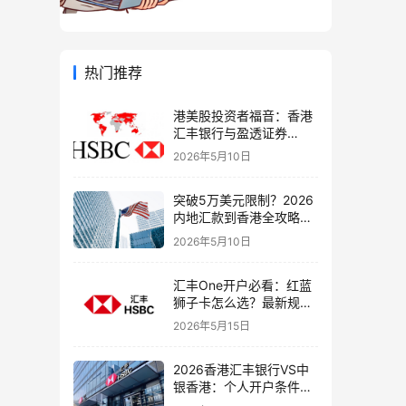
热门推荐
港美股投资者福音：香港
汇丰银行与盈透证券
（IBKR）绑定入金全流
2026年5月10日
程，银证转账这样开最
稳！
突破5万美元限制？2026
内地汇款到香港全攻略：
4种合法路径、手续费对
2026年5月10日
比与避坑指南
汇丰One开户必看：红蓝
狮子卡怎么选？最新规则
+补办攻略+5个避坑指南
2026年5月15日
2026香港汇丰银行VS中
银香港：个人开户条件、
费用、下户速度全方位对