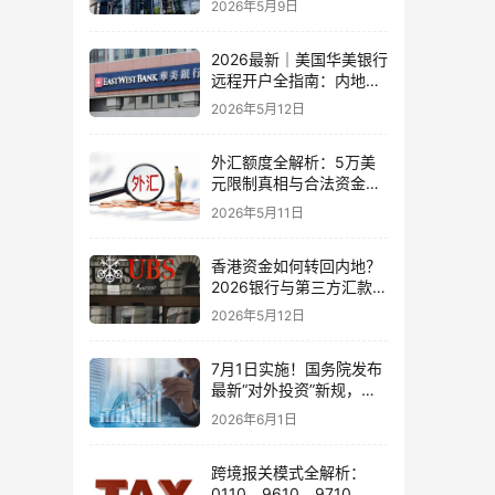
2026年5月9日
比指南
2026最新｜美国华美银行
远程开户全指南：内地居
民足不出户办理美股与跨
2026年5月12日
境账户实操解析
外汇额度全解析：5万美
元限制真相与合法资金出
境通道
2026年5月11日
香港资金如何转回内地？
2026银行与第三方汇款全
攻略
2026年5月12日
7月1日实施！国务院发布
最新“对外投资”新规，炒
股、出海、海外资产配置
2026年6月1日
会有何影响
跨境报关模式全解析：
0110、9610、9710、