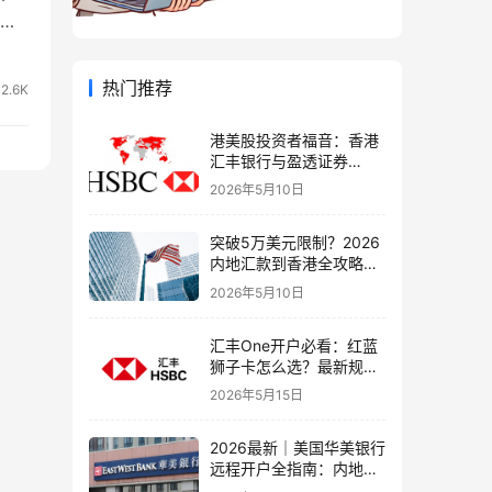
行
热门推荐
2.6K
港美股投资者福音：香港
汇丰银行与盈透证券
（IBKR）绑定入金全流
2026年5月10日
程，银证转账这样开最
稳！
突破5万美元限制？2026
内地汇款到香港全攻略：
4种合法路径、手续费对
2026年5月10日
比与避坑指南
汇丰One开户必看：红蓝
狮子卡怎么选？最新规则
+补办攻略+5个避坑指南
2026年5月15日
2026最新｜美国华美银行
远程开户全指南：内地居
民足不出户办理美股与跨