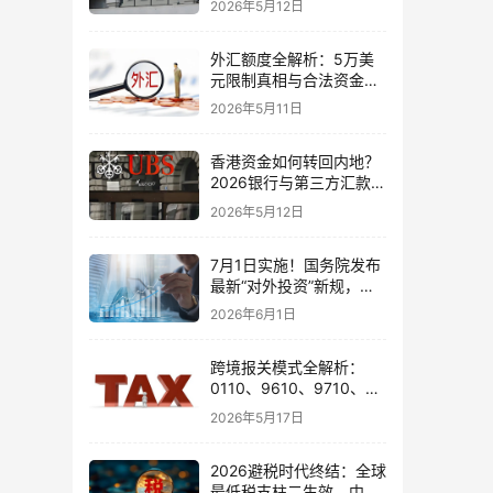
2026年5月12日
境账户实操解析
外汇额度全解析：5万美
元限制真相与合法资金出
境通道
2026年5月11日
香港资金如何转回内地？
2026银行与第三方汇款全
攻略
2026年5月12日
7月1日实施！国务院发布
最新“对外投资”新规，炒
股、出海、海外资产配置
2026年6月1日
会有何影响
跨境报关模式全解析：
0110、9610、9710、
9810、1039、1210 的区
2026年5月17日
别与最佳应用场景
2026避税时代终结：全球
最低税支柱二生效，中国