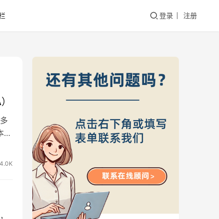
栏
登录
注册
A）
多
本土
4.0K
，