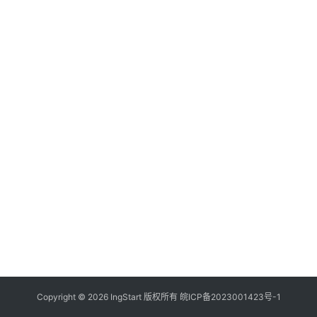
付
登录
注册
方
案
全
球
金
融
牌
照
问
答
社
区
生
Copyright © 2026 IngStart 版权所有
皖ICP备2023001423号-1
态