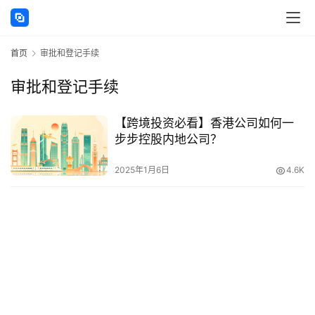
讯
首页
审批和登记手续
海
外
审批和登记手续
公
司
【跨境投资必看】香港公司如何一
步步控股内地公司？
海
外
2025年1月6日
4.6K
银
行
开
户
全
球
支