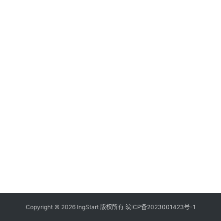
付
登录
注册
方
案
全
球
金
融
牌
照
问
答
社
区
生
Copyright © 2026 IngStart 版权所有
皖ICP备2023001423号-1
态