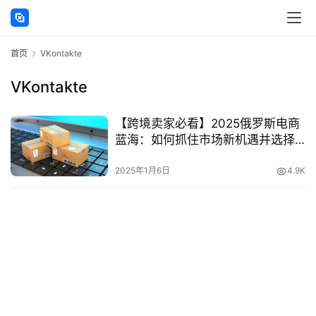
讯
首页
VKontakte
海
外
VKontakte
公
司
【跨境卖家必看】2025俄罗斯电商
蓝海：如何抓住市场新机遇并选择
海
合适的电商平台
外
2025年1月6日
4.9K
银
行
开
户
全
球
支