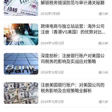
解锁税务错误防范与审计通关秘籍
金
融
2025年1月9日
1.6K
牌
照
跨境电商与独立站运营：海外公司
注册（香港VS美国）的优势对比，
问
哪个更适合你！
答
2024年12月13日
2.9K
社
区
深度剖析：注册银行账户对美国公
司税务的影响及实战应对策略
生
2024年12月12日
1.4K
态
合
注册美国银行账户：对美国公司的
作
税务影响及合规策略全解析
伙
伴
2024年12月12日
1.2K
专
栏