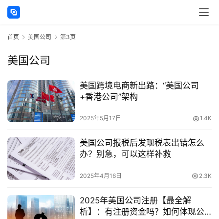
首页
美国公司
第3页
美国公司
主
美国跨境电商新出路：“美国公司
页
+香港公司”架构
跨
2025年5月17日
1.4K
境
资
美国公司报税后发现税表出错怎么
讯
办？别急，可以这样补救
2025年4月16日
2.3K
海
2025年美国公司注册【最全解
外
析】：有注册资金吗？如何体现公
公