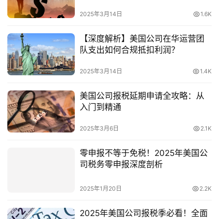
司实力？
司
2025年3月14日
1.6K
海
【深度解析】美国公司在华运营团
外
队支出如何合规抵扣利润？
银
行
2025年3月14日
1.4K
开
户
美国公司报税延期申请全攻略：从
入门到精通
全
2025年3月6日
2.1K
球
支
零申报不等于免税！2025年美国公
付
登录
注册
司税务零申报深度剖析
方
案
2025年1月20日
2.2K
全
2025年美国公司报税季必看！全面
球