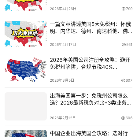
州，谁是你的财富避风港？
司
2026年4月26日
799
海
一篇文章讲透美国5大免税州：怀俄
外
明、内华达、德州、南达科他、佛
银
罗里达，谁更适合你？
行
2026年4月17日
561
开
户
2026年美国公司注册全攻略：避开
免税州陷阱，合规节税40%
（lngStart）
全
2026年3月5日
607
球
支
出海美国第一步：免税州公司怎么
付
登录
注册
选？2026最新税负对比+3类业务匹
方
配方案（lngStart）
案
2026年2月12日
606
全
中国企业出海美国全攻略：选对行
球