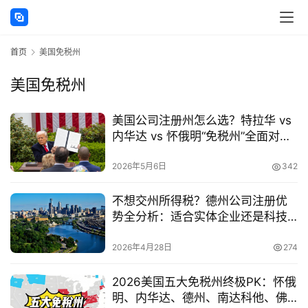
首页
美国免税州
美国免税州
主
美国公司注册州怎么选？特拉华 vs
页
内华达 vs 怀俄明“免税州”全面对比
（2026最新解析）
跨
2026年5月6日
342
境
资
不想交州所得税？德州公司注册优
讯
势全分析：适合实体企业还是科技
初创？
2026年4月28日
274
海
2026美国五大免税州终极PK：怀俄
外
明、内华达、德州、南达科他、佛
公