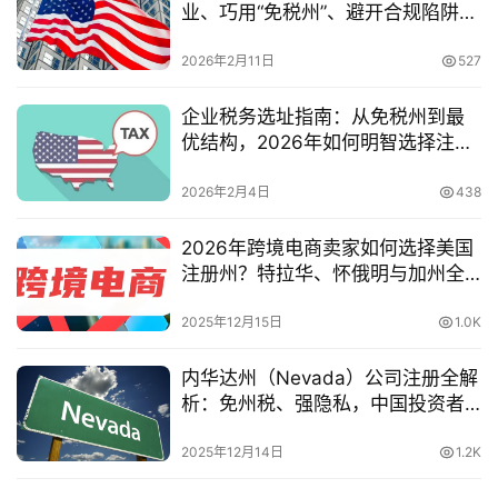
业、巧用“免税州”、避开合规陷阱
金
（IngStart实用指南）
融
2026年2月11日
527
牌
照
企业税务选址指南：从免税州到最
优结构，2026年如何明智选择注册
问
地
答
2026年2月4日
438
社
区
2026年跨境电商卖家如何选择美国
注册州？特拉华、怀俄明与加州全
面对比
生
2025年12月15日
1.0K
态
合
内华达州（Nevada）公司注册全解
作
析：免州税、强隐私，中国投资者
伙
如何合规布局美国市场？（2025
伴
版）
2025年12月14日
1.2K
专
栏