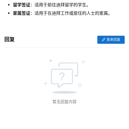
全
留学签证
：适用于前往迪拜留学的学生。
球
家属签证
：适用于在迪拜工作或居住的人士的家属。
金
融
牌
照
回复
我来回复
问
答
社
区
生
态
暂无回复内容
合
作
伙
伴