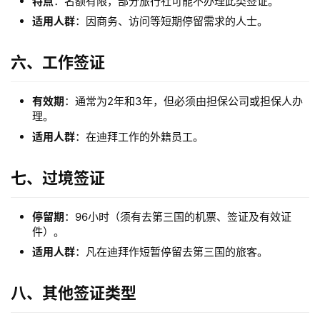
外
特点
：名额有限，部分旅行社可能不办理此类签证。
公
适用人群
：因商务、访问等短期停留需求的人士。
司
六、工作签证
海
外
有效期
：通常为2年和3年，但必须由担保公司或担保人办
银
理。
行
适用人群
：在迪拜工作的外籍员工。
开
户
七、过境签证
全
球
停留期
：96小时（须有去第三国的机票、签证及有效证
件）。
支
付
适用人群
：凡在迪拜作短暂停留去第三国的旅客。
登录
注册
方
案
八、其他签证类型