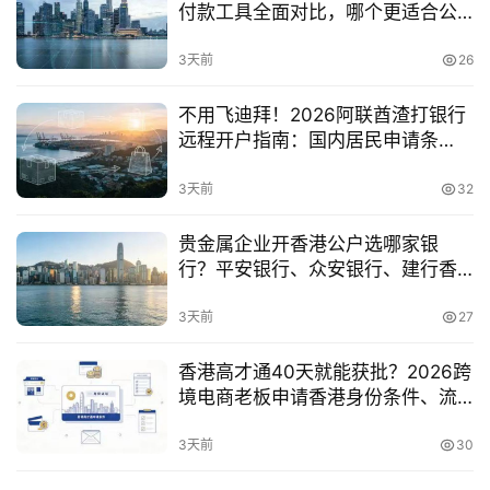
付款工具全面对比，哪个更适合公
金
司账户？
融
3天前
26
牌
照
不用飞迪拜！2026阿联酋渣打银行
远程开户指南：国内居民申请条
问
件、流程及注意事项一文讲通
答
3天前
32
社
区
贵金属企业开香港公户选哪家银
行？平安银行、众安银行、建行香
港开户友好度对比
生
3天前
27
态
合
香港高才通40天就能获批？2026跨
作
境电商老板申请香港身份条件、流
伙
程、续签要求全面解析
伴
3天前
30
专
栏