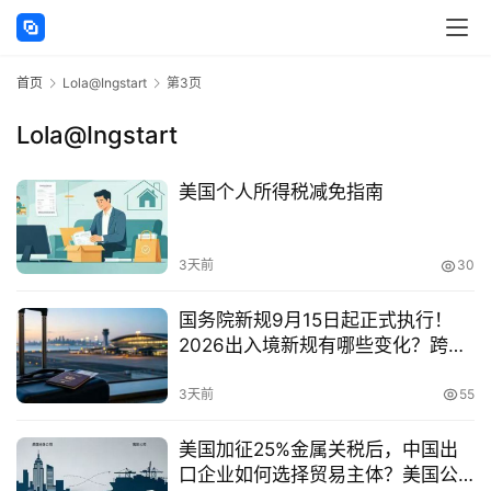
首页
Lola@Ingstart
第3页
Lola@Ingstart
主
美国个人所得税减免指南
页
跨
3天前
30
境
资
国务院新规9月15日起正式执行！
讯
2026出入境新规有哪些变化？跨境
人士、海外投资者必看的合规指南
3天前
55
海
美国加征25%金属关税后，中国出
外
口企业如何选择贸易主体？美国公
公