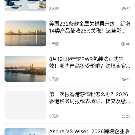
司与离岸公司的优势对比
司
3天前
31
海
美国232条款金属关税再升级！新增
外
14类产品征收25%关税！这些影响
银
跨境企业必须提前了解！
行
3天前
40
开
户
8月12日欧盟PPWR包装法正式生
效！哪些产品将受影响？跨境卖家
全
必须了解的合规要求一文讲通
3天前
41
球
支
第一次报香港薪俸税怎么办？2026
付
登录
注册
香港税务局报税表填写、提交及缴
方
税流程保姆级教程
案
3天前
23
全
Aspire VS Wise：2026跨境企业收
球