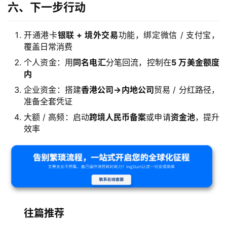
六、下一步行动
开通港卡
银联 + 境外交易
功能，绑定微信 / 支付宝，
覆盖日常消费
个人资金：用
同名电汇
分笔回流，控制在
5 万美金额度
内
企业资金：搭建
香港公司→内地公司
贸易 / 分红路径，
准备全套凭证
大额 / 高频：启动
跨境人民币备案
或申请
资金池
，提升
效率
往篇推荐