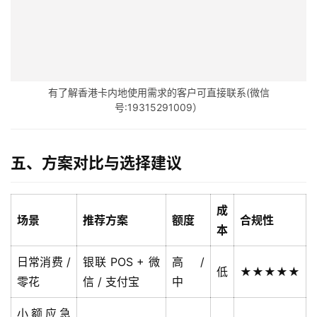
答
社
区
生
有了解香港卡内地使用需求的客户可直接联系(微信
态
号:19315291009）
合
作
伙
五、方案对比与选择建议
伴
专
栏
成
场景
推荐方案
额度
合规性
本
日常消费 /
银联 POS + 微
高 /
低
★★★★★
零花
信 / 支付宝
中
小额应急