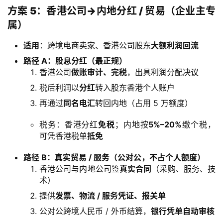
方案 5：香港公司→内地分红 / 贸易（企业主专
属）
适用
：跨境电商卖家、香港公司股东
大额利润回流
路径 A：股息分红（最正规）
香港公司
做账审计、完税
，出具利润分配决议
税后利润以
分红
转入股东香港个人账户
再通过
同名电汇
转回内地（占用 5 万额度）
税务：香港分红
免税
；内地按
5%–20%
缴个税，
可凭香港税单
抵免
路径 B：真实贸易 / 服务（公对公，不占个人额度）
香港公司与内地公司签
真实合同
（采购、服务、技
术）
提供
发票、物流 / 服务凭证、报关单
公对公跨境人民币 / 外币结算，
银行凭单自动审核