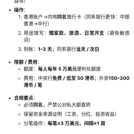
益等）
操作
：
香港账户→内地
同名
银行卡（同系银行更快：中银
香港→中行）
用途填写：
赡家款、旅游、日常开支
（避免敏感
词）
到账：
1–3 天
；同系银行
当天 / 次日
限额 / 费用
：
额度：
每人每年 5 万美元
便利化额度
费用：中资行
免费 / 低至 50 港币
；外资
150–300
港币 / 笔
合规要点
：
必须
同名
，严禁公对私大额直转
保留资金来源证明（工资、分红、投资收益）
分笔操作：
每笔≤3 万美元、间隔≥1 周