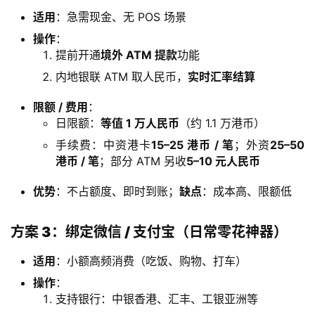
适用
：急需现金、无 POS 场景
操作
：
提前开通
境外 ATM 提款
功能
内地银联 ATM 取人民币，
实时汇率结算
限额 / 费用
：
日限额：
等值 1 万人民币
（约 1.1 万港币）
手续费：中资港卡
15–25 港币 / 笔
；外资
25–50
港币 / 笔
；部分 ATM 另收
5–10 元人民币
优势
：不占额度、即时到账；
缺点
：成本高、限额低
方案 3：绑定微信 / 支付宝（日常零花神器）
适用
：小额高频消费（吃饭、购物、打车）
操作
：
支持银行：中银香港、汇丰、工银亚洲等