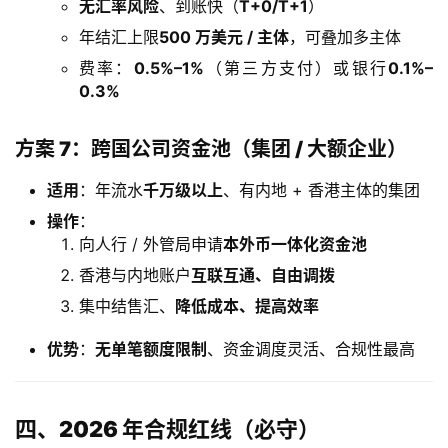
主
无汇率风险
、到账快（
T+0/T+1
）
页
年结汇上限
500 万美元 / 主体
，可叠加多主体
费率：
0.5%–1%
（第三方支付）或银行
0.1%–
跨
0.3%
境
资
方案 7：跨国公司资金池（集团 / 大额企业）
讯
适用
：年流水
千万级以上
、有内地 + 香港主体的集团
操作
：
海
向人行 / 外管局申请
本外币一体化资金池
外
香港与内地账户
互联互通、自由调拨
公
司
集中结售汇、
降低成本、提高效率
优势
：
无单笔额度限制
、资金调度灵活、合规性最高
海
外
银
四、2026 年合规红线（必守）
行