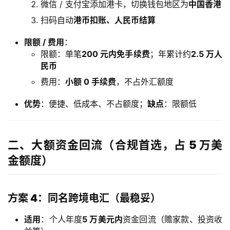
微信 / 支付宝添加港卡，切换钱包地区为
中国香港
扫码自动
港币扣账、人民币结算
限额 / 费用
：
限额：单笔
200 元内免手续费
；年累计约
2.5 万人
民币
费用：
小额 0 手续费
，不占外汇额度
优势
：便捷、低成本、不占额度；
缺点
：限额低
二、大额资金回流（合规首选，占 5 万美
金额度）
方案 4：同名跨境电汇（最稳妥）
适用
：个人年度
5 万美元内
资金回流（赡家款、投资收