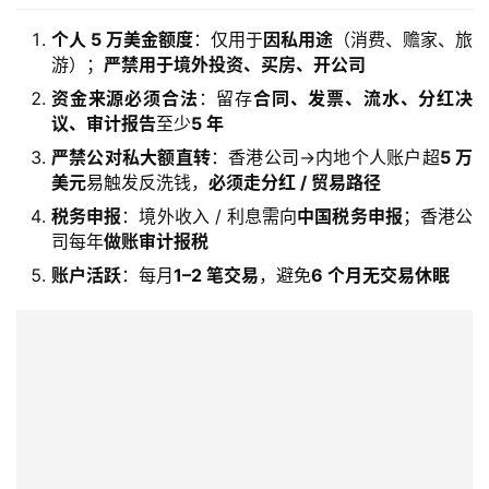
开
户
个人 5 万美金额度
：仅用于
因私用途
（消费、赡家、旅
游）；
严禁用于境外投资、买房、开公司
全
资金来源必须合法
：留存
合同、发票、流水、分红决
球
议、审计报告
至少
5 年
支
严禁公对私大额直转
：香港公司→内地个人账户超
5 万
付
登录
注册
美元
易触发反洗钱，
必须走分红 / 贸易路径
方
税务申报
：境外收入 / 利息需向
中国税务申报
；香港公
案
司每年
做账审计报税
账户活跃
：每月
1–2 笔交易
，避免
6 个月无交易休眠
全
球
金
融
牌
照
问