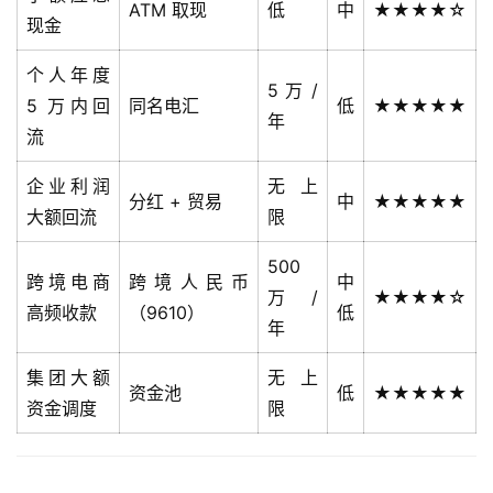
ATM 取现
低
中
★★★★☆
现金
个人年度
5 万 /
5 万内回
同名电汇
低
★★★★★
年
流
企业利润
无上
分红 + 贸易
中
★★★★★
大额回流
限
500
跨境电商
跨境人民币
中
万 /
★★★★☆
高频收款
（9610）
低
年
集团大额
无上
资金池
低
★★★★★
资金调度
限