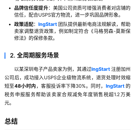
方
品牌信任度提升
：美国公司资质可增强消费者对店铺的
案
信任，配合USPS官方物流，进一步巩固品牌形象。
政策适配
：
lngStart
团队提供最新电商法规解读，帮助
全
卖家调整退货政策，例如制定符合《马格努森-莫斯保
球
修法》的保修条款。
金
融
2.
全周期服务场景
牌
照
以某深圳电子产品卖家为例，其通过
lngStart
注册加州
公司后，成功接入USPS企业级物流系统，退货处理时效缩
问
短至
48小时内
，客服投诉率下降30%。同时，
lngStart
的
答
税务申报服务帮助该卖家合规减免年度销售税超1.2万美
社
区
元。
生
总结
态
合