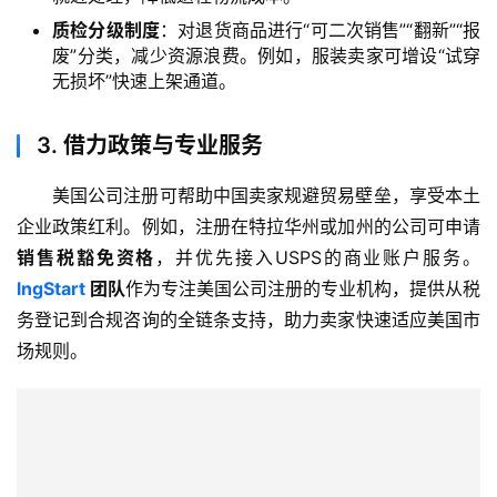
质检分级制度
：对退货商品进行“可二次销售”“翻新”“报
废”分类，减少资源浪费。例如，服装卖家可增设“试穿
无损坏”快速上架通道。
3.
借力政策与专业服务
美国公司注册可帮助中国卖家规避贸易壁垒，享受本土
企业政策红利。例如，注册在特拉华州或加州的公司可申请
销售税豁免资格
，并优先接入USPS的商业账户服务。
lngStart
团队
作为专注美国公司注册的专业机构，提供从税
主
务登记到合规咨询的全链条支持，助力卖家快速适应美国市
页
场规则。
跨
境
资
讯