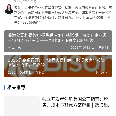
2.7K
文章
0
评论
专注于为出海企业及来华外资提供精准、合规的税务顾问服务。成
功为数百家跨国企业提供税务规划解决方案。如果您需要一位经验
丰富、值得信赖的税务伙伴，欢迎联系。 vx：Ingstart-008 手机
号：19355569144
香港公司利得税申报最后冲刺！结账期「M类」企业须
于12月2日前提交——否则将面临税务风险升级
上一篇
2025年10月31日 下午9:48
2025贝森银行开户全流程实操指南：跨境卖家与投资
者资产合规布局必读
2025年10月31日 下午9:57
下一篇
相关推荐
独立开发者注册美国公司指南：税
务、成本与替代方案解析 | 跨境出
海战略