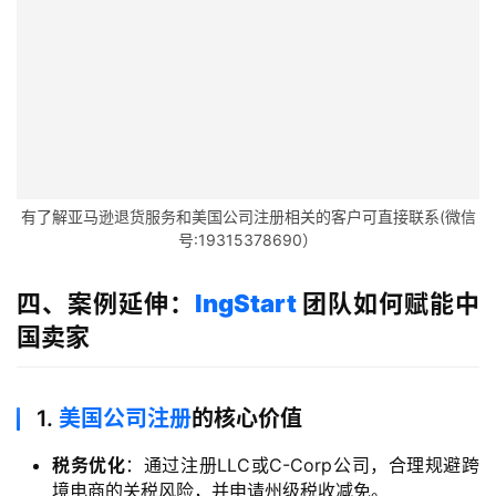
海
外
公
司
海
有了解亚马逊退货服务和美国公司注册相关的客户可直接联系(微信
外
号:19315378690）
银
行
四、案例延伸：
lngStart
团队如何赋能中
开
国卖家
户
全
1.
美国公司注册
的核心价值
球
支
税务优化
：通过注册LLC或C-Corp公司，合理规避跨
付
登录
注册
境电商的关税风险，并申请州级税收减免。