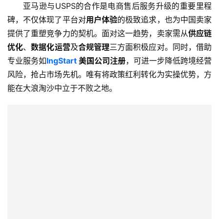
亚马逊与USPS的合作是电商售后服务升级的重要里程
作
碑，不仅体现了平台对
用户体验
的极致追求，也为中国卖家
伙
伴
提供了重塑竞争力的契机。面对这一趋势，卖家需从
供应链
专
优化
、
数据化运营
及
合规管理
三方面积极应对。同时，借助
栏
专业服务如
lngStart
美国公司注册
，可进一步降低跨境经营
风险，抢占市场先机。唯有将政策红利转化为实操优势，方
能在大浪淘沙中立于不败之地。