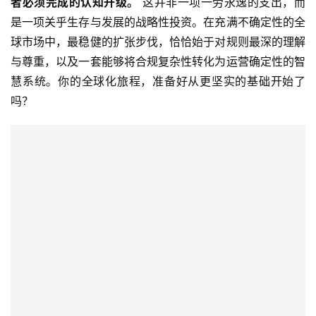
者必须完成的认知升级。
 这并非一项一劳永逸的支出，而
伴
是一项关乎生存与发展的战略性投资。在充满不确定性的全
专
球市场中，最稳健的扩张步伐，恰恰始于对规则最深的理解
栏
与尊重，以及一套能够将合规复杂性转化为运营确定性的智
慧系统。你的全球化旅程，准备好从更坚实的基础开始了
吗？