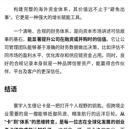
构建完整的海外资金体系，其价值远不止于“避免出
全
事”。它更是一种强大的增长赋能工具。
球
金
一个清晰、合规的财务体系，是向资本市场讲述可信故
融
事的基石，
能显著提升公司在融资或并购时的估值
。它让公
牌
照
司管理团队能够基于准确的财务数据做出决策，比如评估不
同市场的盈利水平、优化库存和供应链资金占用。同时，良
问
好的合规记录本身就是一种品牌信誉资产，能赢得合作伙
答
伴、平台及客户的更深信任。
社
区
结语
生
寰宇人生借记卡是一把打开个人视野的钥匙，但跨境企
态
合
业需要的是一艘能够抵御风浪、精准航行的远洋巨轮。
从
作
“卡”到“体系”的思维转变，是每一位志在全球化发展的创业
伙