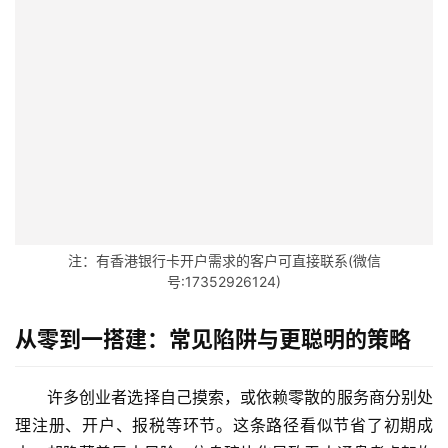
主
页
注：有香港银行卡开户需求的客户可直接联系(微信
号:17352926124)
跨
境
从零到一搭建：常见陷阱与更聪明的策略
资
讯
许多创业者选择自己摸索，或依赖零散的服务商分别处
理注册、开户、报税等环节。这条路径看似节省了初期成