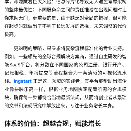
本，却隐藏着巨大风险：信息碎片化导致无人通盘考虑架构
海
的整体最优性；不同服务商之间的责任推诿在出现问题时让
外
你求助无门；更重要的是，由于缺乏对全局的把握，很可能
公
司
在起步时就做出了不利于长远发展的选择，未来调整的代价
极高。
海
外
更聪明的策略，是寻求将复杂流程标准化的专业支持。
银
例如，一些领先的全球合规解决方案商，通过自主研发的智
行
能SaaS平台，将分散在不同国家的公司注册、银行开户、
开
记账报税、年报提交等流程整合为一条清晰的可视化流水
户
线。
Ingstart
 正是这一领域的实践者，其平台能帮助出海企
业像拼装乐高一样，根据业务地图快速配置所需的合规模
全
块，确保每一步都符合当地最新法规，从而将创业者从繁琐
球
的文书和法规研究中解放出来，专注于业务增长本身。
支
付
登录
注册
方
体系的价值：超越合规，赋能增长
案