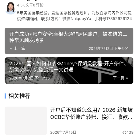
4.5K
文章
0
评论
5年美国留学经验，发达国家税务规划师，为数百家海内外公司提
供咨询顾问，联系f方式：微信NaiquoyYu_ 手机号17352926124
开户成功≠账户安全:摩根大通非居民账户，被冻结的三
种常见触发场景
上一篇
2026年7月2日 下午6:01
2026中国人如何申请XMoney?保姆级教程-开户条件、
所需资料、完整流程一文讲通
2026年7月2日 下午7:36
下一篇
相关推荐
开户后不知道怎么用？2026 新加坡
OCBC华侨账户转账、换汇、收款操
作全指南
2026年7月15日
139