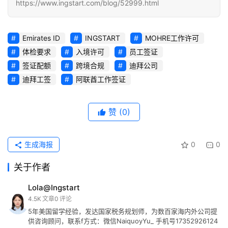
https://www.ingstart.com/blog/52999.html
Emirates ID
INGSTART
MOHRE工作许可
体检要求
入境许可
员工签证
签证配额
跨境合规
迪拜公司
迪拜工签
阿联酋工作签证
赞
(0)
生成海报
0
0
关于作者
Lola@Ingstart
4.5K
文章
0
评论
5年美国留学经验，发达国家税务规划师，为数百家海内外公司提
供咨询顾问，联系f方式：微信NaiquoyYu_ 手机号17352926124