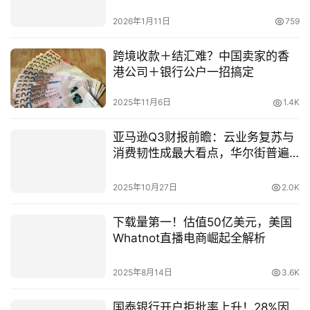
何危中寻机
2026年1月11日
759
跨境收款＋结汇难？中国卖家的香
港公司＋银行公户一招搞定
2025年11月6日
1.4K
亚马逊Q3财报前瞻：云业务复苏与
消费韧性成最大看点，华尔街普遍
看涨至300美元
2025年10月27日
2.0K
下载量第一！估值50亿美元，美国
Whatnot直播电商崛起全解析
2025年8月14日
3.6K
国泰银行开户拒批率上升！28%因