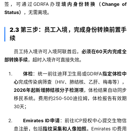
签，可通过GDRFA办理
境内身份转换（Change of 
Status）
，无需离境
。
2.3 第三步：员工入境，完成身份转换前置手
续
员工持入境许可入境阿联酋后，
必须在60天内完成全
部转换手续
，超时入境许可直接失效
。
体检
：统一前往迪拜卫生局或GDRFA
指定体检中
心
完成传染病筛查（HIV、肺结核、乙肝、梅毒等），
2026年起新增肺结核分子检测项
，体检结果自动同步
移民系统。费用约250-500迪拉姆，体检报告有效期
30天
；
Emirates ID申请
：前往ICP授权中心提交生物信
息注册，包括
指纹采集和人像拍照
。Emirates ID费用