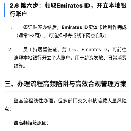
2.6 第六步：领取Emirates ID，开立本地银
主
行账户
页
签证贴签办结后，
Emirates ID实体卡片制作完成
跨
（通常1-2周），可选择邮寄或线下网点自取
；
境
资
员工持居留签证、劳工卡、Emirates ID，可前往
讯
迪拜本地银行开立个人账户，用于薪资发放、日常消费
结算。
海
外
三、办理流程高频陷阱与高效合规管理方案
公
司
整套流程线性办理，但多部门交叉审核暗藏大量风险
点：
海
外
最高频拒签原因
：
银