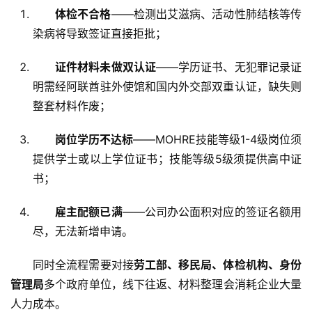
行
体检不合格
——检测出艾滋病、活动性肺结核等传
开
染病将导致签证直接拒批；
户
证件材料未做双认证
——学历证书、无犯罪记录证
全
明需经阿联酋驻外使馆和国内外交部双重认证，缺失则
球
整套材料作废
；
支
付
登录
注册
岗位学历不达标
——MOHRE技能等级1-4级岗位须
方
案
提供学士或以上学位证书；技能等级5级须提供高中证
书
；
全
雇主配额已满
——公司办公面积对应的签证名额用
球
金
尽，无法新增申请
。
融
牌
同时全流程需要对接
劳工部、移民局、体检机构、身份
照
管理局
多个政府单位，线下往返、材料整理会消耗企业大量
人力成本。