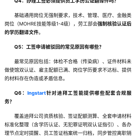
Q4：办理工签必须提供员工学历公证翻译件吗？
基础通用岗位无强制要求，技术、管理、医疗、金融类
岗位（MOHRE技能等级1-4级），劳工部会
强制核验认证后
的学历翻译文件
。
Q5：工签申请被驳回的常见原因有哪些？
最常见原因包括：体检不合格（传染病）、证件材料未
做使馆双认证、雇主配额已满、岗位学历要求不达标、提供
的材料存在伪造或矛盾信息
。
Q6：
Ingstart
针对迪拜工签能提供哪些配套合规服
务？
覆盖迪拜公司资质核验、签证配额测算、全套申请材料
标准化整理（含学历认证、无犯罪证明双认证指引）、各办
理节点定时提醒、员工签证档案统一归档，同步管控离职销