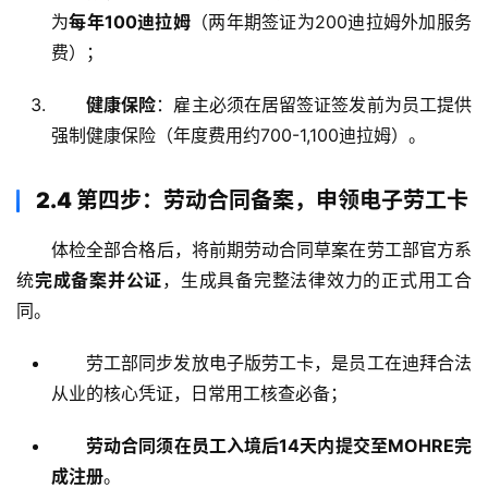
为
每年100迪拉姆
（两年期签证为200迪拉姆外加服务
费）
；
健康保险
：雇主必须在居留签证签发前为员工提供
强制健康保险（年度费用约700-1,100迪拉姆）
。
2.4 第四步：劳动合同备案，申领电子劳工卡
体检全部合格后，将前期劳动合同草案在劳工部官方系
统
完成备案并公证
，生成具备完整法律效力的正式用工合
同
。
劳工部同步发放电子版劳工卡，是员工在迪拜合法
从业的核心凭证，日常用工核查必备；
劳动合同须在员工入境后14天内提交至MOHRE完
成注册
。