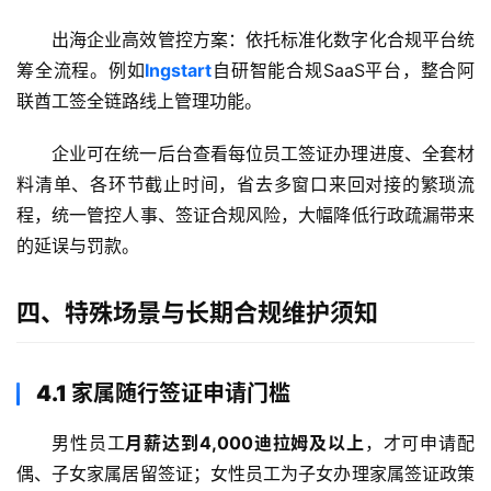
问
答
出海企业高效管控方案：依托标准化数字化合规平台统
社
筹全流程。例如
Ingstart
自研智能合规SaaS平台，整合阿
区
联酋工签全链路线上管理功能。
生
企业可在统一后台查看每位员工签证办理进度、全套材
态
料清单、各环节截止时间，省去多窗口来回对接的繁琐流
合
程，统一管控人事、签证合规风险，大幅降低行政疏漏带来
作
的延误与罚款。
伙
伴
专
四、特殊场景与长期合规维护须知
栏
4.1 家属随行签证申请门槛
男性员工
月薪达到4,000迪拉姆及以上
，才可申请配
偶、子女家属居留签证
；女性员工为子女办理家属签证政策