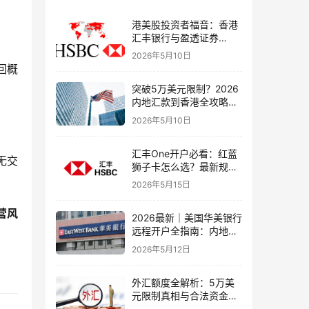
港美股投资者福音：香港
汇丰银行与盈透证券
（IBKR）绑定入金全流
2026年5月10日
程，银证转账这样开最
回概
稳！
突破5万美元限制？2026
内地汇款到香港全攻略：
4种合法路径、手续费对
2026年5月10日
比与避坑指南
汇丰One开户必看：红蓝
无交
狮子卡怎么选？最新规则
+补办攻略+5个避坑指南
2026年5月15日
营风
2026最新｜美国华美银行
远程开户全指南：内地居
民足不出户办理美股与跨
2026年5月12日
境账户实操解析
外汇额度全解析：5万美
元限制真相与合法资金出
境通道