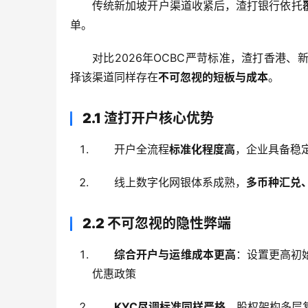
传统新加坡开户渠道收紧后，渣打银行依托
单。
对比2026年OCBC严苛标准，渣打香港、
择该渠道同样存在
不可忽视的短板与成本
。
2.1 渣打开户核心优势
开户全流程
标准化程度高
，企业具备稳
线上数字化网银体系成熟，
多币种汇兑
2.2 不可忽视的隐性弊端
综合开户与运维成本更高
：设置更高初
优惠政策
KYC尽调标准同样严格
，股权架构多层