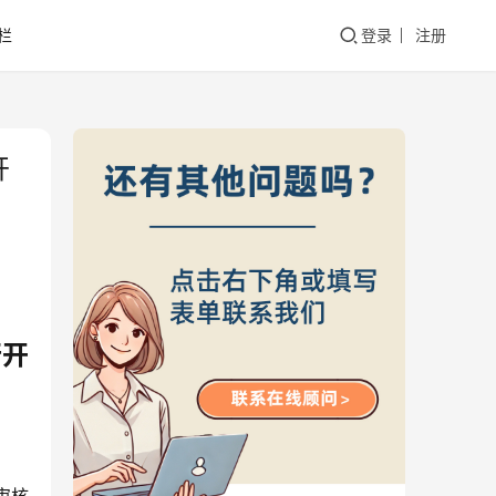
栏
登录
注册
开
行开