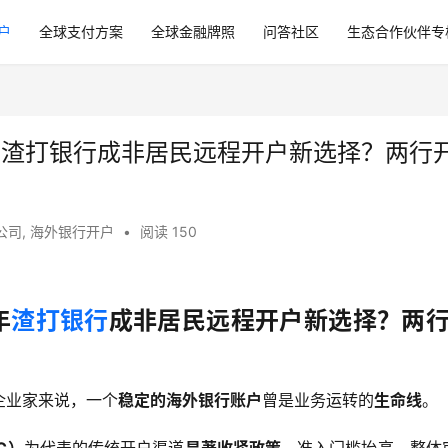
户
全球支付方案
全球金融牌照
问答社区
生态合作伙伴专
6年渣打银行成非居民远程开户新选择？两行
公司
,
海外银行开户
•
阅读 150
年
渣打银行
成非居民远程开户新选择？两
企业家来说，一个
稳定的海外银行账户
曾是业务运转的
生命线
。