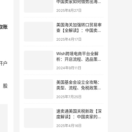
中国卖家如何借势出海，
把握全球化新机遇
2025年8月27日
美国海关加强转口贸易审
取账
查【全解读】：中国卖家
影响、应对与美国注册
2025年4月17日
Wish跨境电商平台全解
析：开店流程、选品策略
开户
与实操指南
2024年9月11日
美国基金会设立全攻略：
；股
类型、流程、免税政策与
外国人指南（2025最新
2025年7月25日
版）
速卖通美国关税新政【深
度解读】：中国卖家的市
场布局与美国公司注册策
2025年4月16日
略