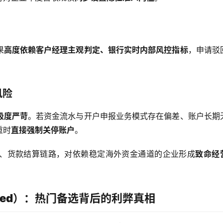
果
高度依赖客户经理主观判定、银行实时内部风控指标
，申请驳
风险
极度严苛
。若资金流水与开户申报业务模式存在偏差、账户长期
重时
直接强制关停账户
。
、货款结算链路，对依赖稳定海外资金通道的企业形成
致命经
rtered）：热门备选背后的利弊真相