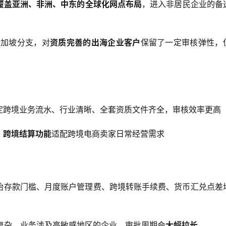
覆盖亚洲、非洲、中东的全球化网点布局
，进入非居民企业的备
新加坡分支，对
资质完善的出海企业客户
保留了一定审核弹性，
定跨境业务流水、行业清晰、全套资质文件齐全，审核效率更高
、跨境结算功能
适配跨境电商卖家日常经营需求
始存款门槛、月度账户管理费、跨境转账手续费、货币汇兑点差
复杂、业务涉及高敏感地区的企业，审批周期会
大幅拉长