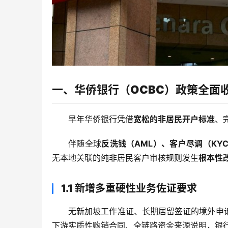
一、华侨银行（OCBC）政策全面
早年华侨银行凭借
宽松的非居民开户标准
、
伴随全球
反洗钱（AML）、客户尽调（KY
无本地关联的纯非居民客户审核规则发生
根本性
1.1 新增多重硬性业务佐证要求
无新加坡工作准证、长期居留签证的境外申
下游实质性购销合同、全链路资金来源说明，银