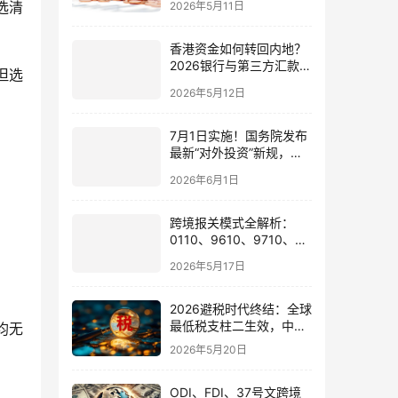
选清
2026年5月11日
香港资金如何转回内地？
2026银行与第三方汇款全
但选
攻略
2026年5月12日
7月1日实施！国务院发布
最新“对外投资”新规，炒
股、出海、海外资产配置
2026年6月1日
会有何影响
跨境报关模式全解析：
0110、9610、9710、
9810、1039、1210 的区
2026年5月17日
别与最佳应用场景
2026避税时代终结：全球
最低税支柱二生效，中国
均无
企业家海外公司合规3大
2026年5月20日
策略
ODI、FDI、37号文跨境