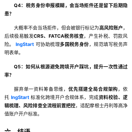
Q4：税务身份申报模糊，会当场拒件还是留下后期隐
患？
大概率不会当场拒件，但会被银行标记为
高风险账户
，
后续极易触发
CRS、FATCA税务核查
，产生补税、罚款风
险。 
IngStart
 可协助梳理
多国税务身份
，规范填写税务声
明表单。
Q5：如何从根源避免跨境开户踩坑，提升一次性通过
率？
摒弃单一资料筹备思维，
优先搭建全局合规架构
，依
托 
IngStart
 标准化跨境开户合规体系，完成
资料校验、逻
辑梳理、风险排查全流程前置把控
，适配摩根士丹利等高净
值账户开户标准。
六、结语