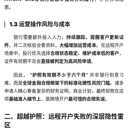
患。
1.3 运营操作风险与成本
银行需要额外投入人力，
持续跟踪、提醒客户更新证
件
，并二次核验全套资料，
大幅增加运营成本
。在远程开户
场景中，投行优先选择
合规状态稳定、维护成本低的客户
，
证件有效期不足会
直接被判定为高风险申请
。
因此， 
“护照有效期不少于六个月”
 并非银行刻意刁
难，而是
全球金融合规框架下的标准化硬性风控门槛
。诸多
申请人精心筹备复杂的财务证明、商业计划，最终却败在这
项
基础准入细节上
，是跨境开户
最可惜的合规失误
。
二、超越护照：远程开户失败的深层隐性雷
区