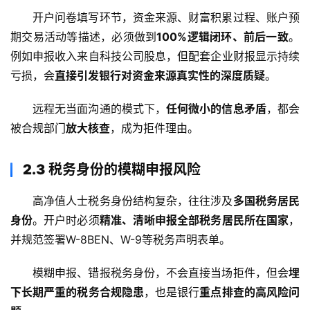
开户问卷填写环节，资金来源、财富积累过程、账户预
期交易活动等描述，必须做到
100%逻辑闭环、前后一致
。
例如申报收入来自科技公司股息，但配套企业财报显示持续
亏损，会
直接引发银行对资金来源真实性的深度质疑
。
远程无当面沟通的模式下，
任何微小的信息矛盾
，都会
被合规部门
放大核查
，成为拒件理由。
2.3 税务身份的模糊申报风险
高净值人士税务身份结构复杂，往往涉及
多国税务居民
身份
。开户时必须
精准、清晰申报全部税务居民所在国家
，
并规范签署W-8BEN、W-9等税务声明表单。
模糊申报、错报税务身份，不会直接当场拒件，但会
埋
下长期严重的税务合规隐患
，也是银行
重点排查的高风险问