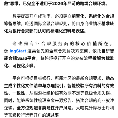
救”思维
，已
完全不适用于2026年严苛的跨境合规环境
。
想要提高开户成功率，必须建立
前置化、系统化的合规
筹备思维
，吃透国际金融合规规则，将自身商业情况
精准转
化为银行合规部门认可的标准化资料与表述
。
这也是专业合规服务商的
核心价值所在
。
像 
IngStart
 这类领先的全球合规解决方案商，依托
自研智
能合规SaaS平台
，将跨境投行开户的复杂流程
拆解为标准
化、可视化步骤
。
平台可根据目标银行、所属地区的最新合规要求，
动态
生成个性化文件清单与办理指引
，
智能校验所有资料的有效
性、一致性
，从根源杜绝护照有效期不足等低级合规失误。
同时，能够系统性梳理资金来源报告、搭建合规的商业叙述
逻辑，
全方位规避各类隐性开户风险
，大幅提升摩根士丹利
等顶级投行远程开户的
通过率
。