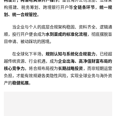
跨
构搭建、税务筹划、跨境银行开户等
全链条环节
，
统一规
境
划、统一合规管控
。
资
讯
当企业与个人的底层合规架构稳固、资料齐全、逻辑通
顺，投行开户便会成为
水到渠成的标准化流程
，彻底摆脱盲
目申请、被动踩坑的困境。
海
外
在全球化下半场，
规则认知与系统化合规能力
，已经超
公
越传统资源、行业机遇，成为
企业出海、高净值财富布局的
司
核心竞争力
。将合规布局视为
长期战略投资
，而非短期运营
负担，才能有效规避各类隐性风险，实现全球业务与海外资
海
外
产的
稳健拓展
。
银
行
开
户