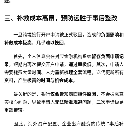
题
。
三、补救成本高昂，预防远胜于事后整改
一旦跨境投行开户申请被正式驳回，造成的
负面影响和
补救成本极高
，几乎
难以挽回
。
首先，个人信息会在对应金融机构系统
留存负面申请记
录
，短期内再次提交开户申请，
通过率极低
。其次，申请人
需要耗费大量时间、人力
重新梳理全套流程
，迭代更新所有
资料，产生
极高的时间与机会成本
。
最关键的是，银行
仅会告知表面拒件原因
，不会披露真
实核心问题，导致申请人
无法精准规避问题
，二次申请极易
重蹈覆辙
。
因此，海外资产配置、企业出海融资的传统 
“事后补