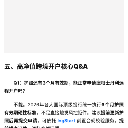
全
球
支
付
登录
注册
方
案
全
球
五、高净值跨境开户核心Q&A
金
融
Q1：护照还有3个月有效期，能正常申请摩根士丹利远
牌
照
程开户吗？
不能。
2026年各大国际顶级投行统一执行
6个月护照
问
有效期硬性标准
，不足直接触发风控拒件。建议
提前更新护
答
社
照后再提交申请
，可依托 
IngStart
 前置合规校验服务，
提
区