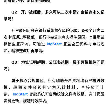
前排查证件、资料全部问题
。
Q2：开户被拒后，多久可以二次申请？会留存永久记
生
态
录吗？
合
作
开户驳回后
会在银行系统留存风险记录
，
3-6个月内二
伙
次申请通过率极低
。银行不会公示真实拒件原因，盲目重试
伴
极易重复踩坑，可通过 
IngStart
 复盘全套资料与申报逻
专
辑，
精准整改后再申请
。
栏
Q3：地址证明超期、公证书过期，属于硬性拒件问题
吗？
属于核心合规雷区。
所有辅助开户资料均有
严格时效
性
，超期文件会被判定为
无效材料
，直接驳回申
请。 
IngStart
 智能系统可
自动校验文件有效期
，实时提醒
资料更新，
规避时效踩坑
。