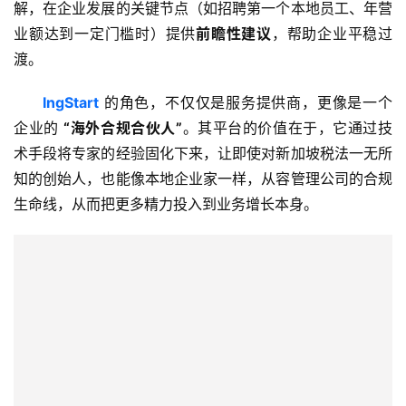
解，在企业发展的关键节点（如招聘第一个本地员工、年营
问
业额达到一定门槛时）提供
前瞻性建议
，帮助企业平稳过
答
渡。
社
区
IngStart
 的角色，不仅仅是服务提供商，更像是一个
企业的 
“海外合规合伙人”
。其平台的价值在于，它通过技
生
术手段将专家的经验固化下来，让即使对新加坡税法一无所
态
知的创始人，也能像本地企业家一样，从容管理公司的合规
合
生命线，从而把更多精力投入到业务增长本身。
作
伙
伴
专
栏