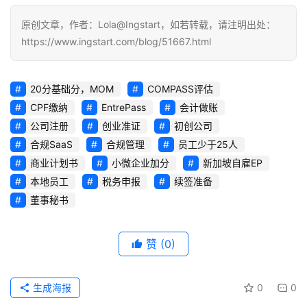
原创文章，作者：Lola@Ingstart，如若转载，请注明出处：
https://www.ingstart.com/blog/51667.html
20分基础分，MOM
COMPASS评估
CPF缴纳
EntrePass
会计做账
公司注册
创业准证
初创公司
合规SaaS
合规管理
员工少于25人
商业计划书
小微企业加分
新加坡自雇EP
本地员工
税务申报
续签准备
董事秘书
赞
(0)
生成海报
0
0