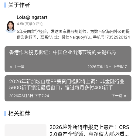
关于作者
Lola@Ingstart
4.5K
文章
0
评论
5年美国留学经验，发达国家税务规划师，为数百家海内外公司提
供咨询顾问，联系f方式：微信NaiquoyYu_ 手机号17352926124
香港作为税务枢纽：中国企业出海节税的关键布局
上一篇
2026年6月3日 下午5:17
2026年新加坡自雇EP薪资门槛即将上调：非金融行业
5600新币锁定最后窗口，错过每月多付400新币
2026年6月3日 下午7:24
下一篇
相关推荐
2026境外所得申报史上最严！CRS
2.0资产全穿透，高净值人群必看的