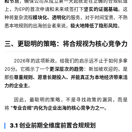
和节点
，确保公司从成立第一天起就走在正确的合规轨道
上，为EP的首次申请和未来续签打下
坚实的证据基础
。这
主
种将复杂流程
模块化、透明化
的服务，对于时间宝贵、不熟
页
悉本地规则的出海创业者来说，
极大地降低了隐形风险
。
跨
三、更聪明的策略：将合规视为核心竞争力
境
资
讯
2026年的这项新政，给我们的启示远不止于如何多拿
20分。它揭示了一个
更深层次的趋势
：新加坡欢迎的，是
那些
尊重规则、愿意长期投入、并能真正为本地经济带来活
海
力的企业主
。
外
公
因此，最聪明的策略，不是寻找政策的漏洞，而是
司
将 
“专业合规”内化为企业出海的核心竞争力之一
。
海
3.1 创业前期全维度前置合规规划
外