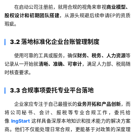
银
在启动公司注册前，就用合规的视角来审视
商业模型、
行
开
股权设计和初期团队搭建
，从源头规避后续申请EP的资质
户
瑕疵。
全
3.2 落地标准化企业台账管理制度
球
支
使用可靠的工具或服务，确保
财务、税务、人力资源
等
付
登录
注册
记录从一开始就
清晰、准确、可审计
，满足人力部、税局随
方
时核查要求。
案
3.3 合规事项委托专业平台落地
全
球
企业家应专注于自己最擅长的
业务开拓和产品创新
，而
金
将公司秘书、会计、报税等专业合规工作，委托给
融
牌
像 
IngStart
 这样具备深厚本地知识和技术能力的解决方案
照
商。他们不仅能处理日常合规，更能基于对政策的深度理