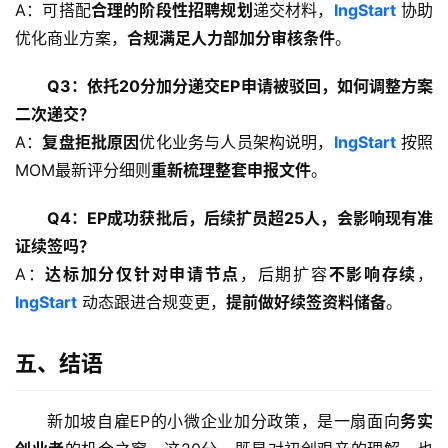
A：可搭配
合理的阶段性招聘规划
递交材料，
IngStart
 协助
优化商业方案，
合规满足人力部加分审核条件
。
Q3：依托20分加分递交EP申请被驳回，如何调整方案
二次递交？
A：
复盘拒批原因
优化业务与人员架构说明，
IngStart
 按照
MOM最新评分细则
重新梳理整套申报文件
。
Q4：EP成功获批后，后续扩员超25人，会影响现有准
证续签吗？
A：
达标加分仅针对申请节点
，后期扩容
不影响存续
，
IngStart
 动态跟进合规变更，
提前做好续签资料储备
。
五、结语
新加坡自雇EP的小微企业加分政策，是一扇面向
务实