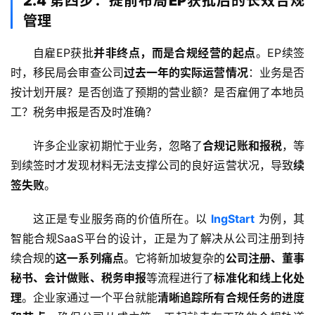
2.4 第四步：提前布局EP获批后的长效合规
管理
自雇EP获批
并非终点，而是合规经营的起点
。EP续签
时，移民局会审查公司
过去一年的实际运营情况
：业务是否
按计划开展？是否创造了预期的营业额？是否雇佣了本地员
工？税务申报是否及时准确？
许多企业家初期忙于业务，忽略了
合规记账和报税
，等
到续签时才发现材料无法支撑公司的良好运营状况，导致
续
签失败
。
这正是专业服务商的价值所在。以 
IngStart
 为例，其
智能合规SaaS平台的设计，正是为了解决从公司注册到持
续合规的
这一系列痛点
。它将新加坡复杂的
公司注册、董事
秘书、会计做账、税务申报
等流程进行了
标准化和线上化处
理
。企业家通过一个平台就能
清晰追踪所有合规任务的进度