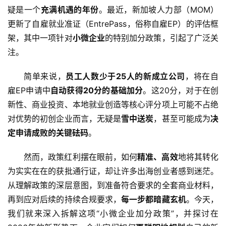
疑是一个
充满机遇的年份
。最近，新加坡人力部（MOM）
更新了自雇就业准证（EntrePass，俗称自雇EP）的评估框
架，其中一项针对
小微企业
的特别加分政策，引起了广泛关
注。
简单来说，
员工人数少于25人的新成立公司
，将在自
雇EP申请中
自动获得20分的基础加分
。这20分，对于在创
新性、商业投资、本地就业创造等核心评分项上可能不占绝
对优势的初创企业而言，无疑是
雪中送炭
，甚至可能成为
决
定申请成败的关键砝码
。
然而，政策红利摆在眼前，如何
精准、高效
地将其转化
为实实在在的获批通行证，却让许多出海创业者感到迷茫。
从理解政策的深层意图，到准备符合要求的全套商业材料，
再到应对后续的持续合规要求，
每一步都暗藏玄机
。今天，
我们就来深入拆解这项“小微企业加分政策”，并探讨在