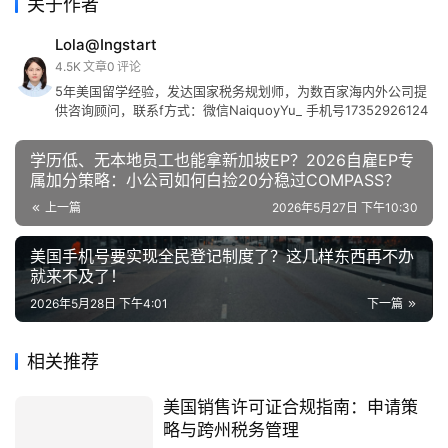
关于作者
Lola@Ingstart
4.5K
文章
0
评论
5年美国留学经验，发达国家税务规划师，为数百家海内外公司提
供咨询顾问，联系f方式：微信NaiquoyYu_ 手机号17352926124
学历低、无本地员工也能拿新加坡EP？2026自雇EP专
属加分策略：小公司如何白捡20分稳过COMPASS？
上一篇
2026年5月27日 下午10:30
美国手机号要实现全民登记制度了？这几样东西再不办
就来不及了！
2026年5月28日 下午4:01
下一篇
相关推荐
美国销售许可证合规指南：申请策
略与跨州税务管理