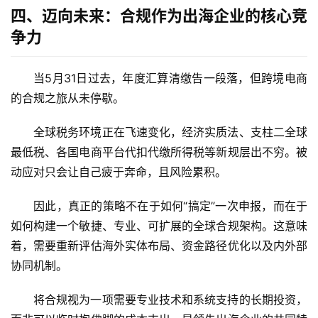
四、迈向未来：合规作为出海企业的核心竞
讯
争力
海
当5月31日过去，年度汇算清缴告一段落，但跨境电商
外
的合规之旅从未停歇。
公
司
全球税务环境正在飞速变化，经济实质法、支柱二全球
最低税、各国电商平台代扣代缴所得税等新规层出不穷。被
海
动应对只会让自己疲于奔命，且风险累积。
外
银
因此，真正的策略不在于如何“搞定”一次申报，而在于
行
如何构建一个敏捷、专业、可扩展的全球合规架构。这意味
开
着，需要重新评估海外实体布局、资金路径优化以及内外部
户
协同机制。
全
将合规视为一项需要专业技术和系统支持的长期投资，
球