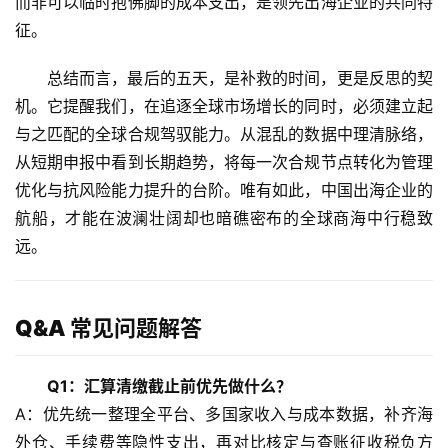
而非可以临时抱佛脚的成本支出，是领先出海企业的共同特
支
付
征。
登录
注册
方
案
总结而言，最后的五天，是补救的时间，更是反思的契
机。它提醒我们，在追逐全球市场增长的同时，必须建立起
全
与之匹配的全球合规驾驭能力。从混乱的数据中理清脉络，
球
从短期申报中看到长期趋势，将每一次合规节点转化为管理
金
优化与抗风险能力提升的台阶。唯有如此，中国出海企业的
融
航船，才能在波澜壮阔却也暗礁密布的全球商海中行稳致
牌
远。
照
问
Q&A 常见问题解答
答
社
区
Q1：汇算清缴截止前优先做什么？
A：优先统一整理全平台、多国家收入与成本数据，补齐海
生
外仓、手续费等隐性支出，再对比核定与查账征收税负方