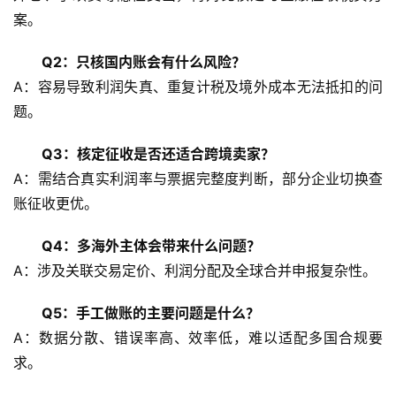
态
案。
合
作
Q2：只核国内账会有什么风险？
伙
A：容易导致利润失真、重复计税及境外成本无法抵扣的问
伴
题。
专
栏
Q3：核定征收是否还适合跨境卖家？
A：需结合真实利润率与票据完整度判断，部分企业切换查
账征收更优。
Q4：多海外主体会带来什么问题？
A：涉及关联交易定价、利润分配及全球合并申报复杂性。
Q5：手工做账的主要问题是什么？
A：数据分散、错误率高、效率低，难以适配多国合规要
求。