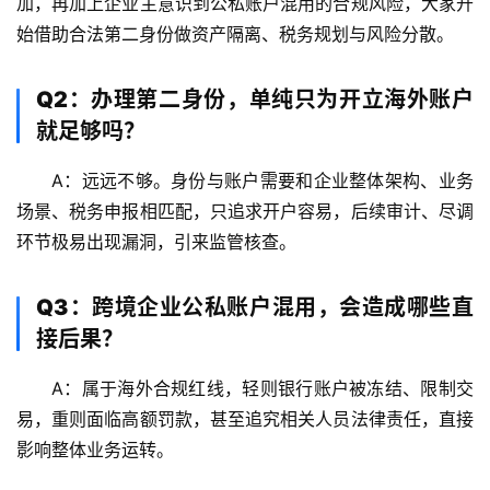
加，再加上企业主意识到公私账户混用的合规风险，大家开
全
始借助合法第二身份做资产隔离、税务规划与风险分散。
球
金
Q2：办理第二身份，单纯只为开立海外账户
融
牌
就足够吗？
照
A：远远不够。身份与账户需要和企业整体架构、业务
场景、税务申报相匹配，只追求开户容易，后续审计、尽调
问
答
环节极易出现漏洞，引来监管核查。
社
区
Q3：跨境企业公私账户混用，会造成哪些直
接后果？
生
态
A：属于海外合规红线，轻则银行账户被冻结、限制交
合
易，重则面临高额罚款，甚至追究相关人员法律责任，直接
作
影响整体业务运转。
伙
伴