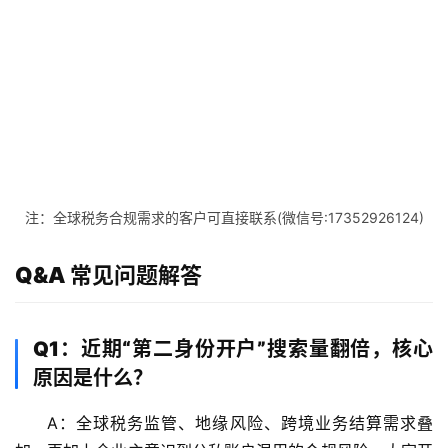
外
公
司
海
外
银
行
开
注：全球税务合规需求的客户可直接联系(微信号:17352926124)
户
Q&A 常见问题解答
全
球
支
Q1：近期“第二身份开户”搜索量翻倍，核心
付
原因是什么？
方
案
A：全球税务监管、地缘风险、跨境业务结算需求叠