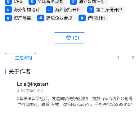
CRS
全球税务规划
海外公司注册
海外架构设计
海外银行开户
第二身份开户
资产隔离
跨境企业合规
跨境财税
赞
(0)
生成海报
0
0
关于作者
Lola@Ingstart
4.5K
文章
0
评论
5年美国留学经验，发达国家税务规划师，为数百家海内外公司提
供咨询顾问，联系f方式：微信NaiquoyYu_ 手机号17352926124