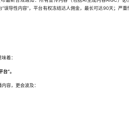
发布最新合规通知：所有宣传内容（包括AI生成内容AIGC）必
“误导性内容”，平台有权冻结达人佣金，最长可达90天；严重
意味着：
管平台”。
播内容，更会波及：