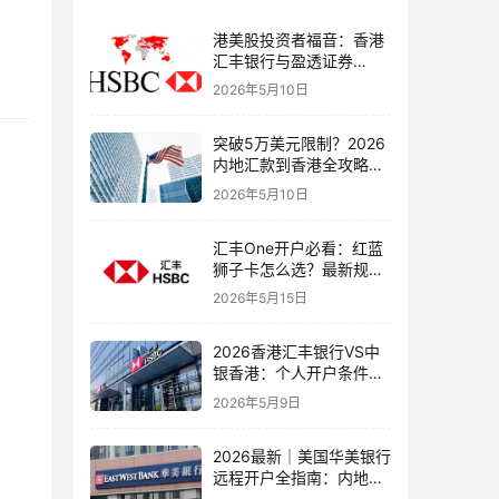
港美股投资者福音：香港
汇丰银行与盈透证券
（IBKR）绑定入金全流
2026年5月10日
程，银证转账这样开最
稳！
突破5万美元限制？2026
内地汇款到香港全攻略：
4种合法路径、手续费对
2026年5月10日
比与避坑指南
汇丰One开户必看：红蓝
狮子卡怎么选？最新规则
+补办攻略+5个避坑指南
2026年5月15日
2026香港汇丰银行VS中
银香港：个人开户条件、
费用、下户速度全方位对
2026年5月9日
比指南
2026最新｜美国华美银行
远程开户全指南：内地居
民足不出户办理美股与跨