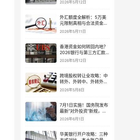
2026年5月12日
境账户实操解析
外汇额度全解析：5万美
元限制真相与合法资金出
境通道
2026年5月11日
香港资金如何转回内地？
2026银行与第三方汇款全
攻略
2026年5月12日
跨境股权转让全攻略：中
转外、外转中、外转外合
规流程与税务处理（2026
2026年5月8日
最新版）
7月1日实施！国务院发布
最新“对外投资”新规，炒
股、出海、海外资产配置
2026年6月1日
会有何影响
华美银行开户攻略：三种
方式对比，本土账户最稳