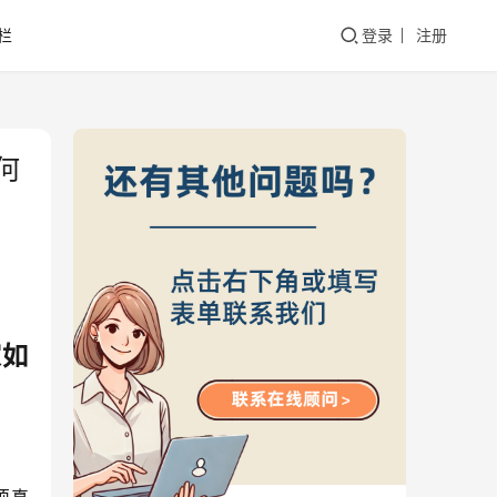
栏
登录
注册
何
家如