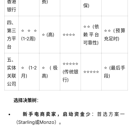
香港
费)
保)
银行
四、
⭐⭐ (依
第三
⭐⭐⭐
⭐⭐ (预算
⭐ (高)
⭐⭐⭐⭐
赖平台
方平
(1-2周)
充足时)
可靠性)
台
五、
⭐⭐⭐⭐⭐
实体
⭐ (1-2
⭐ (极
⭐ (最后手
(传统银
⭐⭐⭐⭐⭐
关联
月)
高)
段)
行)
公司
选择决策树
：
新手电商卖家，启动资金少
：首选方案一
（Starling或Monzo）。