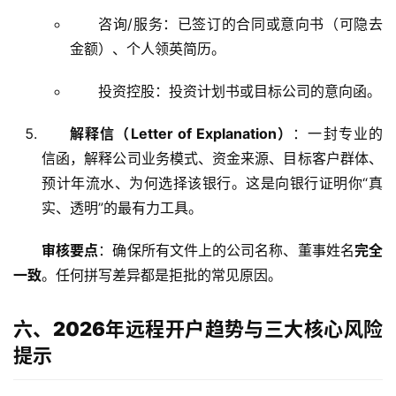
问
咨询/服务：已签订的合同或意向书（可隐去
答
金额）、个人领英简历。
社
区
投资控股：投资计划书或目标公司的意向函。
生
解释信（Letter of Explanation）
：一封专业的
态
信函，解释公司业务模式、资金来源、目标客户群体、
合
预计年流水、为何选择该银行。这是向银行证明你“真
作
实、透明”的最有力工具。
伙
伴
审核要点
：确保所有文件上的公司名称、董事姓名
完全
专
一致
。任何拼写差异都是拒批的常见原因。
栏
六、2026年远程开户趋势与三大核心风险
提示