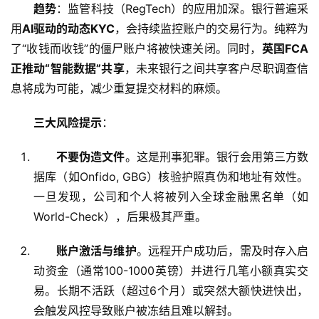
趋势
：监管科技（RegTech）的应用加深。银行普遍采
用
AI驱动的动态KYC
，会持续监控账户的交易行为。纯粹为
了“收钱而收钱”的僵尸账户将被快速关闭。同时，
英国FCA
正推动“智能数据”共享
，未来银行之间共享客户尽职调查信
息将成为可能，减少重复提交材料的麻烦。
三大风险提示
：
不要伪造文件
。这是刑事犯罪。银行会用第三方数
据库（如Onfido, GBG）核验护照真伪和地址有效性。
一旦发现，公司和个人将被列入全球金融黑名单（如
World-Check），后果极其严重。
账户激活与维护
。远程开户成功后，需及时存入启
动资金（通常100-1000英镑）并进行几笔小额真实交
易。长期不活跃（超过6个月）或突然大额快进快出，
会触发风控导致账户被冻结且难以解封。