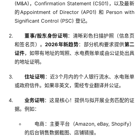
(M&A)，Confirmation Statement (CS01)，以及最新
行
的Appointment of Director (AP01) 和 Person with
开
户
Significant Control (PSC) 登记。
董事/股东身份证明
：清晰彩色扫描护照（信息页
全
球
和签名页）。
2026年新趋势
：部分机构要求提供
第二
支
证件
，如带有地址的驾照、水电费账单或由公证处出具
付
登录
注册
的地址证明。
方
案
住址证明
：近3个月内的个人银行流水、水电账单
或政府信件。如果非英文，需经专业翻译并公证。
全
球
业务证明
：这是核心！提供与拟开展业务匹配的证
金
据。例如：
融
牌
电商：主要平台（Amazon, eBay, Shopify）
照
的后台销售数据截图、店铺链接。