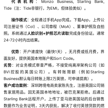
代表机构
：Monzo Business, Starling Bank, 
Tide（注：Tide非银行，为EMI，但体验类似）。
操作模式
：全程通过手机App完成。下载App，上传公
司注册证书（CoI）、公司章程（MoA）、董事护照及自拍
照。系统通过
人脸识别+护照芯片读取
完成身份验证。通常
24-72小时内出结果。
优势
：开户速度快（最快1天），无月费或低月费，界
面友好，提供英国本地账户和Sort Code。
劣势
：对业务模式审查严格，不接受纯离岸架构公司（如
BVI控股的英国公司）。有转账限额（例如Starling 
Business默认每日转账上限2万英镑，可申请提高）。
客户成功案例
：深圳跨境电商卖家陈先生，注册英国公司销
售家居用品。因无英国本地地址，被巴克莱拒绝。后通过
Starling Bank远程开户，上传了亚马逊英国站的后台销售
数据作为业务证明，3天内获批，解决了收付英镑货款的燃