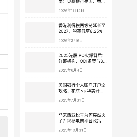
南：贝森银行美国、香
港、新加坡账户全解析 |
2026年1月14日
中国投资者机遇
香港利得税两级制延长至
2027，税率低至8.25%
2026年3月6日
2025港股IPO火爆背后：
红筹架构、ODI备案与37
号文资金流动
2025年6月4日
美国银行个人账户开户全
攻略：花旗 vs 华美开户
流程、资料、费用对比详
2025年7月31日
解
马来西亚税号为何突然火
了？揭秘电商平台政策与
东南亚市场机遇
2025年10月31日