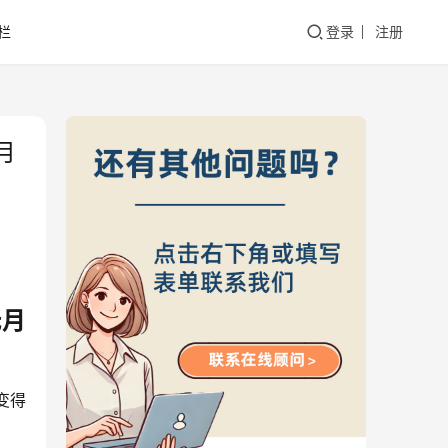
栏
登录
注册
月
无月
变得