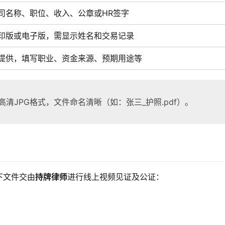
司名称、职位、收入、公章或HR签字
印版或电子版，需显示姓名和交易记录
提供，填写职业、资金来源、预期用途等
高清JPG格式，文件命名清晰（如：张三_护照.pdf）。
）
下文件交由
持牌律师
进行线上视频见证及公证：