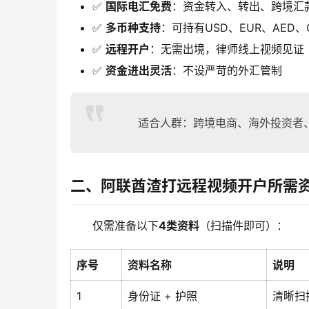
✅
国际电汇免费
：资金转入、转出、跨境汇
✅
多币种支持
：可持有USD、EUR、AED
✅
远程开户
：无需出境，律师线上视频见证
✅
资金进出灵活
：不设严苛的外汇管制
适合人群：跨境电商、海外投资者
二、阿联酋渣打远程视频开户所需
仅需准备以下
4类资料
（扫描件即可）：
序号
资料名称
说明
1
身份证 + 护照
清晰扫