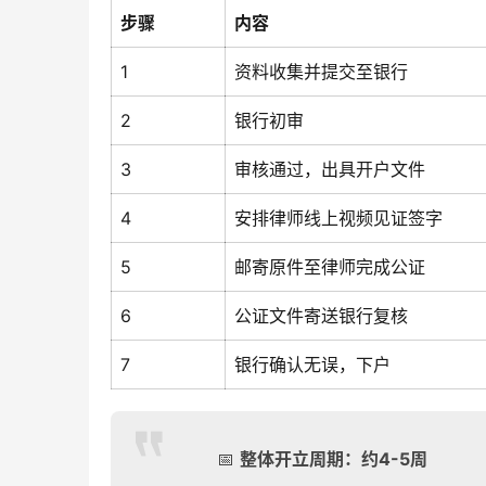
步骤
内容
1
资料收集并提交至银行
2
银行初审
3
审核通过，出具开户文件
4
安排律师线上视频见证签字
5
邮寄原件至律师完成公证
6
公证文件寄送银行复核
7
银行确认无误，下户
📅
整体开立周期：约4-5周