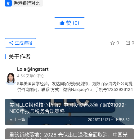
香港银行对比
赞
(0)
生成海报
0
0
关于作者
Lola@Ingstart
4.5K
文章
0
评论
5年美国留学经验，发达国家税务规划师，为数百家海内外公司提
供咨询顾问，联系f方式：微信NaiquoyYu_ 手机号17352926124
美国LLC报税核心指南：中国投资者必须了解的1099-
NEC申报与税务合规策略
上一篇
2026年1月21日 下午8:52
重磅新政落地：2026 光伏出口退税全面取消，中国光