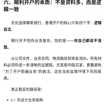
六、顺利开户的本质：不是资料多，而是逻
开
辑一致
户
无论选择哪类银行，香港开户的核心只有四个字：
逻辑
全
球
自洽
。
支
付
银行并不怕你业务复杂，怕的是——
你自己都说不清
登录
注册
方
楚。
案
从公司文件、业务合同、物流路径到资金流向，所有材
全
料必须形成一条清晰的证据链。尤其是中国买家，更要避免
球
“为了开户而编业务”的做法，这在当前监管环境下风险极
金
高。
融
牌
真正稳妥的路径是：
照
👉 先设计业务结构