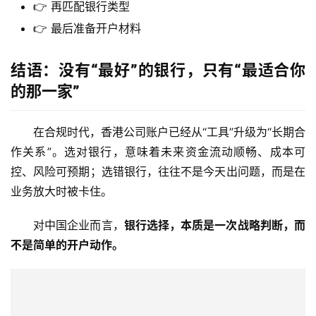
问
👉 再匹配银行类型
答
👉 最后准备开户材料
社
区
结语：没有“最好”的银行，只有“最适合你
的那一家”
生
态
合
在合规时代，香港公司账户已经从“工具”升级为“长期合
作
作关系”。选对银行，意味着未来资金流动顺畅、成本可
伙
控、风险可预期；选错银行，往往不是今天出问题，而是在
伴
业务放大时被卡住。
专
栏
对中国企业而言，
银行选择，本质是一次战略判断，而
不是简单的开户动作。