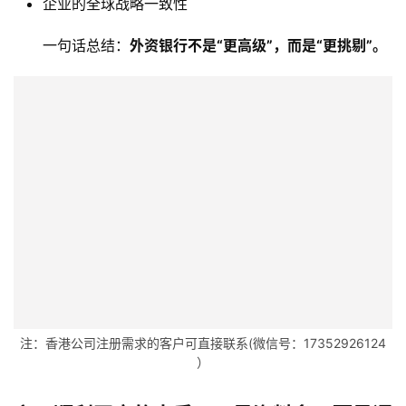
企业的全球战略一致性
主
页
一句话总结：
外资银行不是“更高级”，而是“更挑剔”。
跨
境
资
讯
海
外
公
司
海
注：香港公司注册需求的客户可直接联系(微信号：17352926124
外
）
银
行