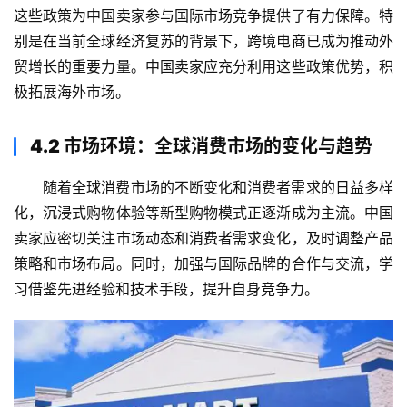
开
这些政策为中国卖家参与国际市场竞争提供了有力保障。特
户
别是在当前全球经济复苏的背景下，跨境电商已成为推动外
贸增长的重要力量。中国卖家应充分利用这些政策优势，积
全
极拓展海外市场。
球
支
4.2 市场环境：全球消费市场的变化与趋势
付
登录
注册
方
随着全球消费市场的不断变化和消费者需求的日益多样
案
化，沉浸式购物体验等新型购物模式正逐渐成为主流。中国
卖家应密切关注市场动态和消费者需求变化，及时调整产品
全
球
策略和市场布局。同时，加强与国际品牌的合作与交流，学
金
习借鉴先进经验和技术手段，提升自身竞争力。
融
牌
照
问