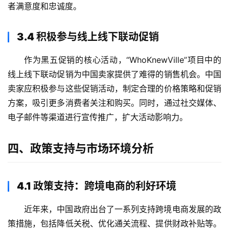
主
者满意度和忠诚度。
页
3.4 积极参与线上线下联动促销
跨
境
作为黑五促销的核心活动，“WhoKnewVille”项目中的
资
线上线下联动促销为中国卖家提供了难得的销售机会。中国
讯
卖家应积极参与这些促销活动，制定合理的价格策略和促销
方案，吸引更多消费者关注和购买。同时，通过社交媒体、
电子邮件等渠道进行宣传推广，扩大活动影响力。
海
外
公
四、政策支持与市场环境分析
司
海
4.1 政策支持：跨境电商的利好环境
外
近年来，中国政府出台了一系列支持跨境电商发展的政
银
行
策措施，包括降低关税、优化通关流程、提供财政补贴等。