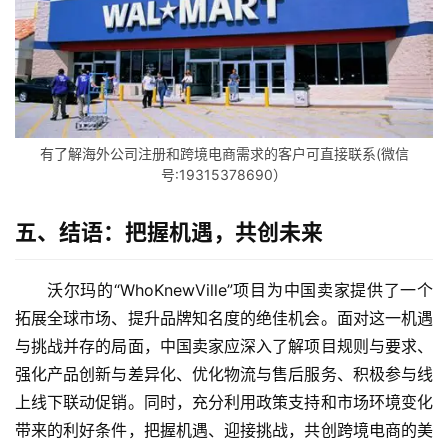
答
社
区
生
态
有了解海外公司注册和跨境电商需求的客户可直接联系(微信
合
号:19315378690）
作
伙
五、结语：把握机遇，共创未来
伴
专
栏
沃尔玛的“WhoKnewVille”项目为中国卖家提供了一个
拓展全球市场、提升品牌知名度的绝佳机会。面对这一机遇
与挑战并存的局面，中国卖家应深入了解项目规则与要求、
强化产品创新与差异化、优化物流与售后服务、积极参与线
上线下联动促销。同时，充分利用政策支持和市场环境变化
带来的利好条件，把握机遇、迎接挑战，共创跨境电商的美