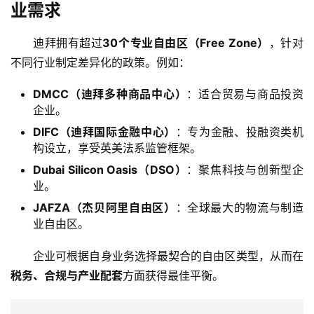
业需求
迪拜拥有超过
30个专业自由区（Free Zone）
，针对
不同行业制定差异化的政策。例如：
DMCC（迪拜多种商品中心）
：适合贸易与商品投资
企业。
DIFC（迪拜国际金融中心）
：专为金融、投融资类机
构设立，享受英美法系监管框架。
Dubai Silicon Oasis（DSO）
：聚焦科技与创新型企
主
业。
页
JAFZA（杰贝阿里自由区）
：全球最大的物流与制造
业自由区。
跨
境
企业可根据自身业务选择最契合的自由区类型，从而在
资
税务、合规与产业配套
方面获得最佳平衡。
讯