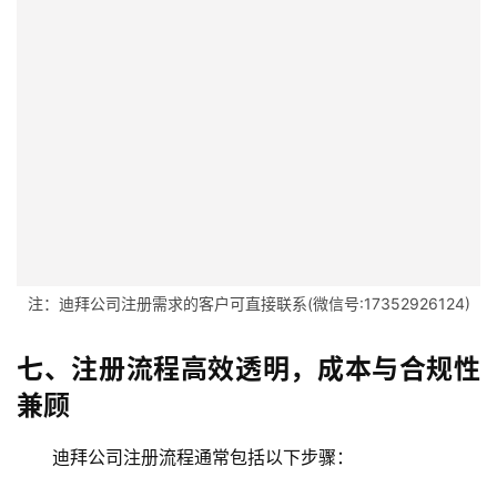
海
外
公
司
海
外
银
行
开
注：迪拜公司注册需求的客户可直接联系(微信号:17352926124)
户
七、注册流程高效透明，成本与合规性
全
球
兼顾
支
付
登录
注册
迪拜公司注册流程通常包括以下步骤：
方