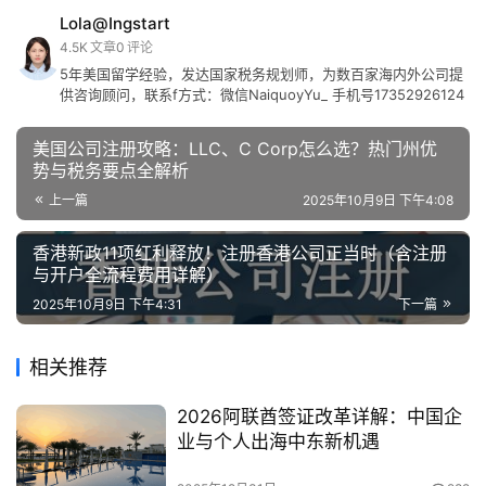
Lola@Ingstart
4.5K
文章
0
评论
5年美国留学经验，发达国家税务规划师，为数百家海内外公司提
供咨询顾问，联系f方式：微信NaiquoyYu_ 手机号17352926124
美国公司注册攻略：LLC、C Corp怎么选？热门州优
势与税务要点全解析
上一篇
2025年10月9日 下午4:08
香港新政11项红利释放！注册香港公司正当时（含注册
与开户全流程费用详解）
2025年10月9日 下午4:31
下一篇
相关推荐
2026阿联酋签证改革详解：中国企
业与个人出海中东新机遇