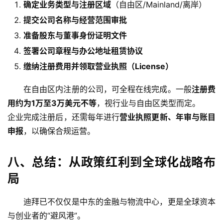
案
确定业务类型与注册区域
（自由区/Mainland/离岸）
提交公司名称与经营范围审批
全
准备股东与董事身份证明文件
球
签署公司章程与办公地址租赁协议
金
融
缴纳注册费用并领取营业执照（License）
牌
照
在自由区内注册的公司，可全程在线完成。一般
注册费
用约为1万至3万美元不等
，视行业与自由区类型而定。
问
企业完成注册后，还需每年进行
营业执照更新、年审与账目
答
申报
，以确保合规运营。
社
区
八、总结：从政策红利到全球化战略布
局
生
态
迪拜已不仅仅是中东的金融与物流中心，更是全球资本
合
作
与创业者的“避风港”。