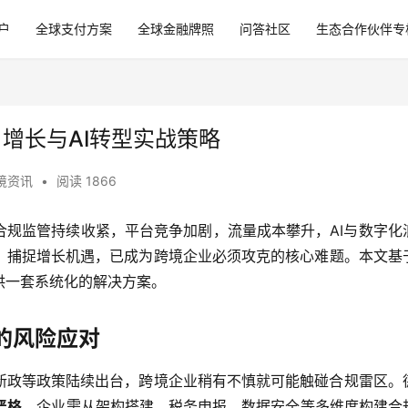
户
全球支付方案
全球金融牌照
问答社区
生态合作伙伴专
、增长与AI转型实战策略
境资讯
•
阅读 1866
合规监管持续收紧，平台竞争加剧，流量成本攀升，AI与数字化
、捕捉增长机遇，已成为跨境企业必须攻克的核心难题。本文基
供一套系统化的解决方案。
的风险应对
新政等政策陆续出台，跨境企业稍有不慎就可能触碰合规雷区。
严格
，企业需从架构搭建、税务申报、数据安全等多维度构建合