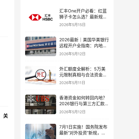
汇丰One开户必看：红蓝
狮子卡怎么选？最新规则
+补办攻略+5个避坑指南
2026年5月15日
2026最新｜美国华美银行
远程开户全指南：内地居
民足不出户办理美股与跨
2026年5月12日
境账户实操解析
外汇额度全解析：5万美
元限制真相与合法资金出
境通道
2026年5月11日
香港资金如何转回内地？
2026银行与第三方汇款全
攻略
2026年5月12日
。关
7月1日实施！国务院发布
最新“对外投资”新规，炒
股、出海、海外资产配置