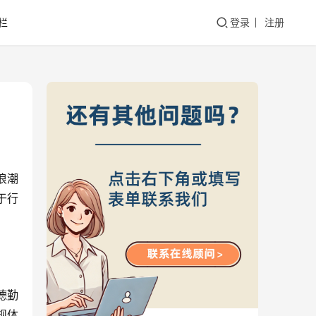
栏
登录
注册
浪潮
于行
德勤
规体