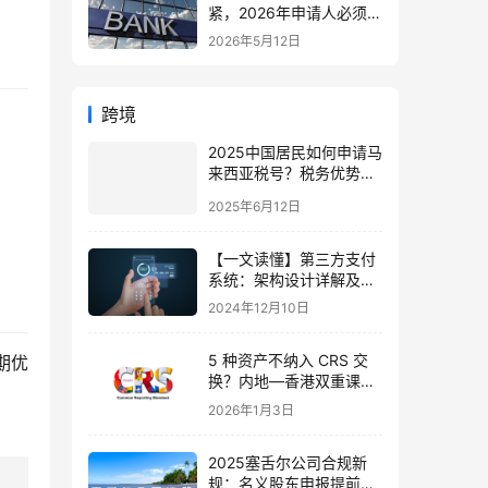
紧，2026年申请人必须注
意的7个关键变化！附最
2026年5月12日
新申请与续签全攻略
跨境
2025中国居民如何申请马
来西亚税号？税务优势与
实操指南
2025年6月12日
【一文读懂】第三方支付
系统：架构设计详解及未
来发展趋势
2024年12月10日
5 种资产不纳入 CRS 交
期优
换？内地—香港双重课税
问题一次性说清
2026年1月3日
2025塞舌尔公司合规新
规：名义股东申报提前至