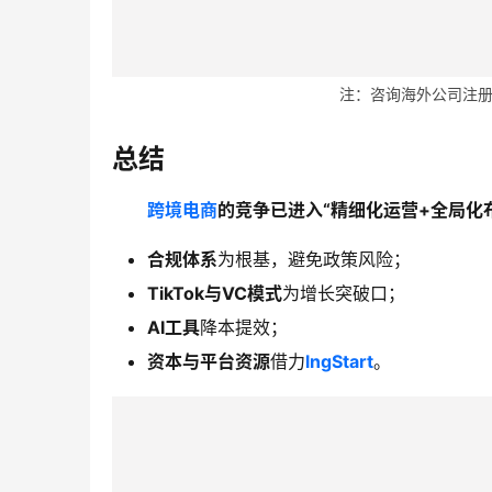
注：咨询海外公司注册的客
总结
跨境电商
的竞争已进入“精细化运营+全局化
合规体系
为根基，避免政策风险；
TikTok与VC模式
为增长突破口；
AI工具
降本提效；
资本与平台资源
借力
lngStart
。