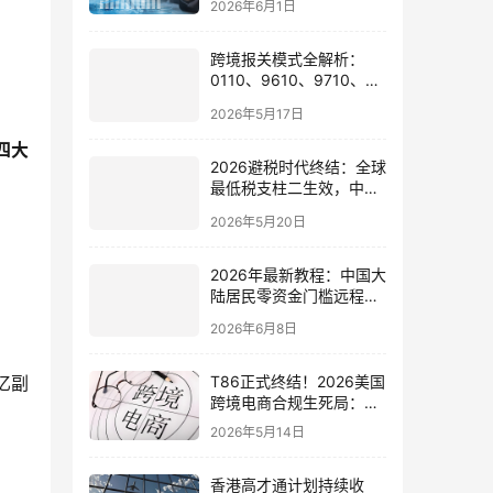
2026年6月1日
会有何影响
跨境报关模式全解析：
0110、9610、9710、
9810、1039、1210 的区
2026年5月17日
别与最佳应用场景
四大
2026避税时代终结：全球
最低税支柱二生效，中国
企业家海外公司合规3大
2026年5月20日
策略
2026年最新教程：中国大
陆居民零资金门槛远程开
通嘉信证券国际账户的全
2026年6月8日
流程
亿副
T86正式终结！2026美国
跨境电商合规生死局：海
外仓、美国公司与税务架
2026年5月14日
构全面重构
香港高才通计划持续收