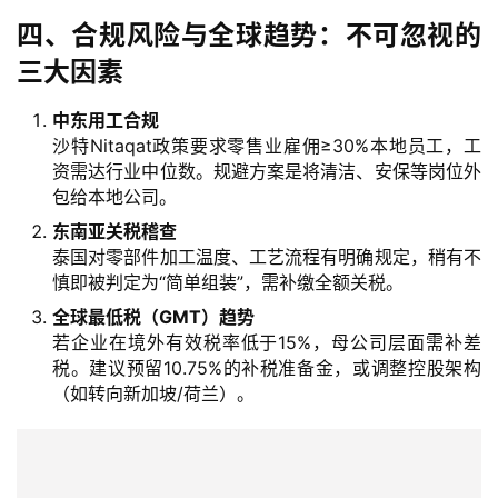
全
四、合规风险与全球趋势：不可忽视的
球
金
三大因素
融
牌
中东用工合规
照
沙特Nitaqat政策要求零售业雇佣≥30%本地员工，工
资需达行业中位数。规避方案是将清洁、安保等岗位外
包给本地公司。
问
东南亚关税稽查
答
泰国对零部件加工温度、工艺流程有明确规定，稍有不
社
慎即被判定为“简单组装”，需补缴全额关税。
区
全球最低税（GMT）趋势
若企业在境外有效税率低于15%，母公司层面需补差
生
税。建议预留10.75%的补税准备金，或调整控股架构
态
（如转向新加坡/荷兰）。
合
作
伙
伴