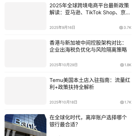
2025年全球跨境电商平台最新政策
解读：亚马逊、TikTok Shop、京
东、Shopee、Ozon调整影响与卖
家应对策略
2025年9月16日
3.7K
香港与新加坡中间控股架构对比：
企业出海税负优化与风险隔离策略
2025年10月29日
1.8K
Temu美国本土店入驻指南：流量红
利+政策扶持全解析
2025年10月18日
1.7K
在全球化时代，离岸账户选择哪个
银行最合适？