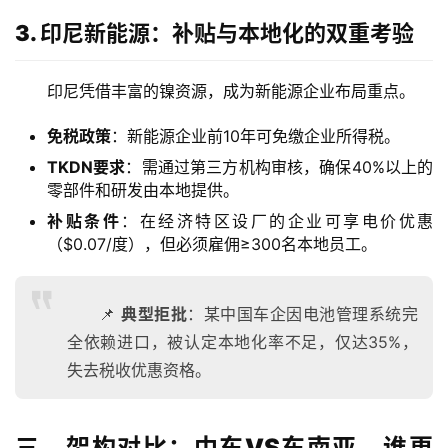
3. 印尼新能源：补贴与本地化的双重考验
印尼凭借丰富的镍资源，成为新能源企业布局重点。
免税政策
：新能源企业前10年可免缴企业所得税。
TKDN要求
：需通过第三方机构审核，确保40%以上的
零部件和研发由本地提供。
主
补贴条件
：在经济特区设厂的企业可享电价优惠
页
（$0.07/度），但必须雇佣≥300名本地员工。
跨
境
📌
典型拒批
：某中国车企因电池管理系统完
资
全依赖进口，被认定本地化率不足，仅达35%，
讯
失去税收优惠资格。
海
三、架构对比：中东VS东南亚，谁更