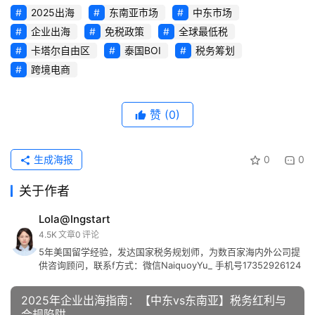
2025出海
东南亚市场
中东市场
企业出海
免税政策
全球最低税
卡塔尔自由区
泰国BOI
税务筹划
跨境电商
赞
(0)
生成海报
0
0
关于作者
Lola@Ingstart
4.5K
文章
0
评论
5年美国留学经验，发达国家税务规划师，为数百家海内外公司提
供咨询顾问，联系f方式：微信NaiquoyYu_ 手机号17352926124
2025年企业出海指南：【中东vs东南亚】税务红利与
合规陷阱