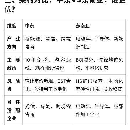
外
优？
公
司
维度
中东
东南亚
海
外
产业
新能源、零售、跨境
电动车、半导体、新能
银
方向
电商
源制造
行
开
主要
10年免税、游客退
BOI减免、先锋地位免
户
政策
税、0%企业所得税
税、本地化要求
风险
转让定价新规、EST合
HS编码核查、本地化
全
点
规、沙特用工本地化
率硬性门槛、关税稽查
球
支
最佳
付
登录
注册
光伏、绿氢、跨境零
电动车、半导体、零部
方
适配
售商
件加工企业
案
企业