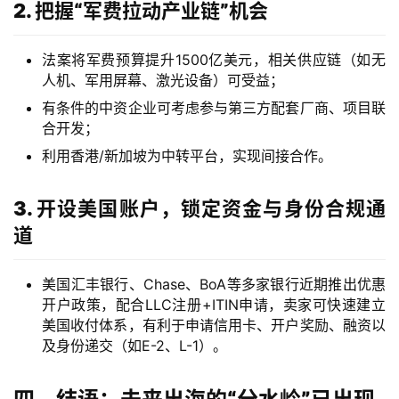
2. 把握“军费拉动产业链”机会
区
法案将军费预算提升1500亿美元，相关供应链（如无
生
人机、军用屏幕、激光设备）可受益；
态
有条件的中资企业可考虑参与第三方配套厂商、项目联
合
合开发；
作
伙
利用香港/新加坡为中转平台，实现间接合作。
伴
专
3. 开设美国账户，锁定资金与身份合规通
栏
道
美国汇丰银行、Chase、BoA等多家银行近期推出优惠
开户政策，配合LLC注册+ITIN申请，卖家可快速建立
美国收付体系，有利于申请信用卡、开户奖励、融资以
及身份递交（如E-2、L-1）。