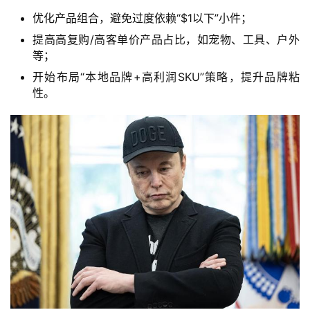
优化产品组合，避免过度依赖“$1以下”小件；
跨
提高高复购/高客单价产品占比，如宠物、工具、户外
境
等；
资
开始布局“本地品牌+高利润SKU”策略，提升品牌粘
讯
性。
海
外
公
司
海
外
银
行
开
户