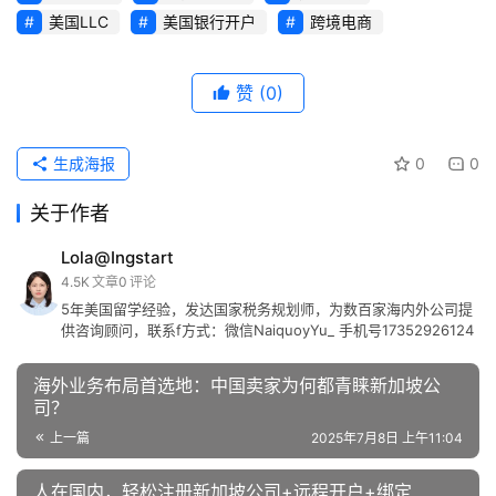
美国LLC
美国银行开户
跨境电商
赞
(0)
生成海报
0
0
关于作者
Lola@Ingstart
4.5K
文章
0
评论
5年美国留学经验，发达国家税务规划师，为数百家海内外公司提
供咨询顾问，联系f方式：微信NaiquoyYu_ 手机号17352926124
海外业务布局首选地：中国卖家为何都青睐新加坡公
司？
上一篇
2025年7月8日 上午11:04
人在国内，轻松注册新加坡公司+远程开户+绑定