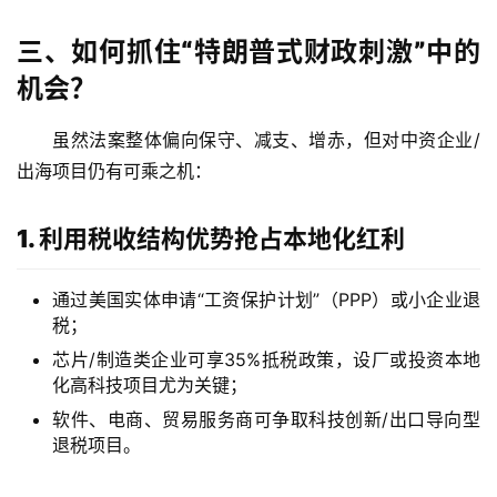
三、如何抓住“特朗普式财政刺激”中的
全
球
机会？
支
付
登录
注册
虽然法案整体偏向保守、减支、增赤，但对中资企业/
方
出海项目仍有可乘之机：
案
1. 利用税收结构优势抢占本地化红利
全
球
金
通过美国实体申请“工资保护计划”（PPP）或小企业退
融
税；
牌
芯片/制造类企业可享35%抵税政策，设厂或投资本地
照
化高科技项目尤为关键；
软件、电商、贸易服务商可争取科技创新/出口导向型
问
退税项目。
答
社