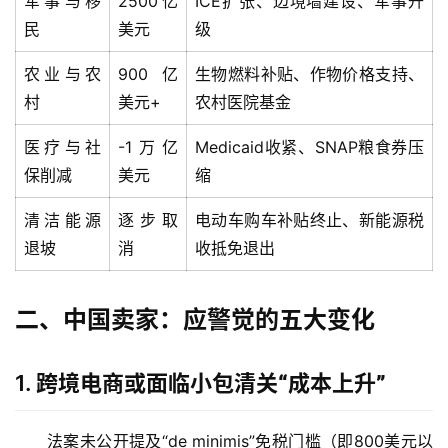
军事与移
2500亿
ICE扩张、边境墙建设、军事升
民
美元
级
农业与农
900亿
生物燃料补贴、作物价格支持、
村
美元+
农村医院基金
医疗与社
-1万亿
Medicaid收紧、SNAP粮食券压
保削减
美元
缩
清洁能源
逐步取
电动车购车补贴终止、新能源税
退坡
消
收抵免退出
二、中国卖家：应警觉的五大变化
1.
跨境电商或面临小包清关“成本上升”
法案未公开提及“de minimis”免税门槛（即800美元以