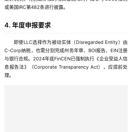
融
或美国IRC第482条进行披露。
牌
照
4.
年度申报要求
问
答
即使LLC选择作为被动实体（Disregarded Entity）由
社
C-Corp纳税，也需分别完成州务年审、BOI报告、EIN注册
区
与银行合规。2024年底FinCEN已强制执行《企业受益人信
息报告法》（Corporate Transparency Act），应提前处
生
理。
态
合
作
伙
伴
专
栏