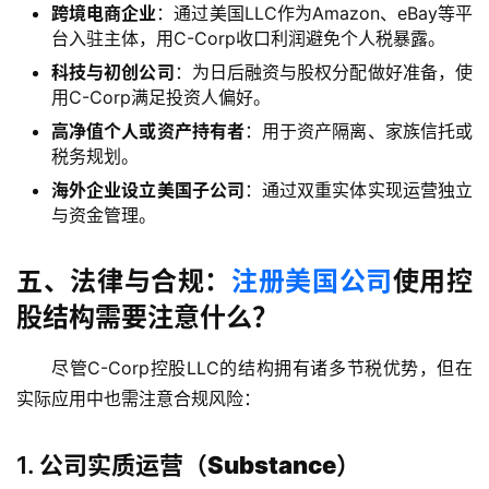
跨境电商企业
：通过美国LLC作为Amazon、eBay等平
台入驻主体，用C-Corp收口利润避免个人税暴露。
科技与初创公司
：为日后融资与股权分配做好准备，使
用C-Corp满足投资人偏好。
主
高净值个人或资产持有者
：用于资产隔离、家族信托或
页
税务规划。
海外企业设立美国子公司
：通过双重实体实现运营独立
与资金管理。
跨
境
资
五、法律与合规：
注册美国公司
使用控
讯
股结构需要注意什么？
尽管C-Corp控股LLC的结构拥有诸多节税优势，但在
海
实际应用中也需注意合规风险：
外
公
司
1.
公司实质运营（Substance）