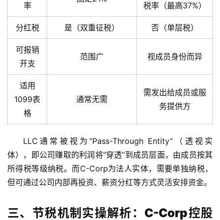
率
税率（最高37%）
分红税
是（双重征税）
否（单层税）
可报销
范围广
视成员身份而异
开支
适用
需发出给成员或服
1099表
通常无需
务提供方
格
LLC通常被视为“Pass-Through Entity”（透视实
体），即公司赚取的利润将“穿透”到成员层面，由成员按其
所得税等级纳税。而C-Corp为法人实体，需要单独纳税，
但可通过公司内部再投资、薪资分红等方式灵活安排资金。
三、节税机制实操解析：C-Corp控股