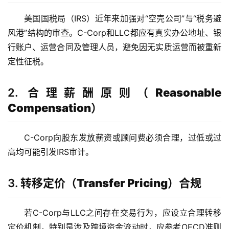
海
美国国税局（IRS）近年来加强对“空壳公司”与“税务避
外
风港”结构的审查。C-Corp和LLC都应有真实办公地址、银
银
行账户、运营合同及管理人员，避免因无实质运营而被重新
行
定性征税。
开
户
2.
合理薪酬原则（Reasonable
全
Compensation）
球
支
C-Corp向股东发放薪资或顾问费必须合理，过低或过
付
登录
注册
高均可能引发IRS审计。
方
案
3.
转移定价（Transfer Pricing）合规
全
球
若C-Corp与LLC之间存在交易行为，应设立合理转移
金
定价机制，特别是涉及跨境资金流动时，应参考OECD准则