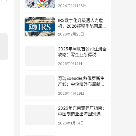
税负的全方位对比
2024年12月23日
IRS数字化升级遇人力危
机，2026报税季陷困局？
中国投资者美税合规策略
2026年2月25日
与机遇解析
2025年阿联酋公司注册全
攻略：零企业所得税
+100%外资控股|中国跨
2025年9月4日
境电商抢占中东138亿美
元市场
奇瑞Exeed转移俄罗斯生
产线：中企海外布局新动
向与您的全球化合规路径
2026年4月29日
2026年东南亚建厂指南：
中国制造业出海国别选
择、落地策略与风险应对
2026年1月14日