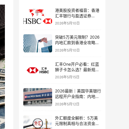
港美股投资者福音：香港
汇丰银行与盈透证券
（IBKR）绑定入金全流
2026年5月10日
程，银证转账这样开最
稳！
突破5万美元限制？2026
内地汇款到香港全攻略：
4种合法路径、手续费对
2026年5月10日
比与避坑指南
汇丰One开户必看：红蓝
狮子卡怎么选？最新规则
+补办攻略+5个避坑指南
2026年5月15日
2026最新｜美国华美银行
远程开户全指南：内地居
民足不出户办理美股与跨
2026年5月12日
境账户实操解析
外汇额度全解析：5万美
元限制真相与合法资金出
境通道