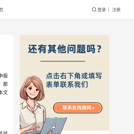
栏
登录
注册
申报
。那
本文
务状