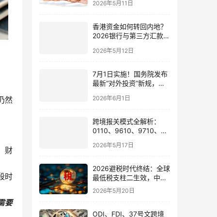
2026年5月11日
香港资金如何转回内地？
2026银行与第三方汇款全
攻略
2026年5月12日
7月1日实施！国务院发布
最新“对外投资”新规，炒
股、出海、海外资产配置
2026年6月1日
仍然
会有何影响
跨境报关模式全解析：
0110、9610、9710、
9810、1039、1210 的区
2026年5月17日
别与最佳应用场景
、财
2026避税时代终结：全球
段时
最低税支柱二生效，中国
企业家海外公司合规3大
2026年5月20日
策略
需要
ODI、FDI、37号文跨境