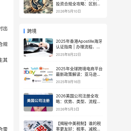
投资合规全攻略：区别、
备案流程与政策详解（附
2026年5月10日
常见问题）
时出
跨境
2025年香港Apostille海牙
合规
认证指南 | 办理流程、费
用、新规详解
2025年8月22日
生其
2025年全球跨境电商平台
最新政策解读：亚马逊、
TikTok Shop、京东、
2025年9月16日
Shopee、Ozon调整影响
与卖家应对策略
2026美国公司注册全攻
略：优势、类型、流程与
合规新规 | 跨境必读
2026年5月3日
【揭秘中美税制】谁的税
率更友好：税率、减税与
合零