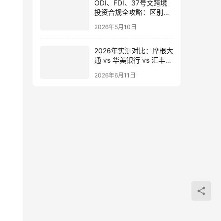
ODI、FDI、37号文跨境
投资合规全攻略：区别、
备案流程与政策详解（附
2026年5月10日
常见问题）
2026年实测对比：摩根大
通 vs 华美银行 vs 汇丰，
高净值人群的第一张美元
2026年6月11日
门票该选谁？