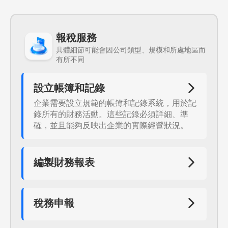
報稅服務
具體細節可能會因公司類型、規模和所處地區而
有所不同
設立帳簿和記錄
企業需要設立規範的帳簿和記錄系統，用於記
錄所有的財務活動。這些記錄必須詳細、準
確，並且能夠反映出企業的實際經營狀況。
編製財務報表
根據記錄的財務活動，企業需要定期編制財務
報表，包括資產負債表、利潤表和現金流量表
等。這些報表必須真實、準確，並符合瑞士的
稅務申報
會計準則。
公司需要在年度終了之日起的五個月內，向稅