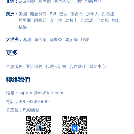
非洲
：
奈及利亞
塞席爾
毛里求斯
印度
坦尚尼亞
美洲
：
美國
開曼群島
BVI
巴西
墨西哥
加拿大
百慕達
貝里斯
阿根廷
安圭拉
烏拉圭
巴拿馬
巴哈馬
智利
秘魯
大洋洲
：
澳洲
紐西蘭
薩摩亞
馬紹爾
紐埃
更多
合規服務
審計稅務
代理人計畫
合作夥伴
幫助中心
聯絡我們
信箱：
support@IngStart.com
電話：
400-9266-900
公眾號：恩極商務