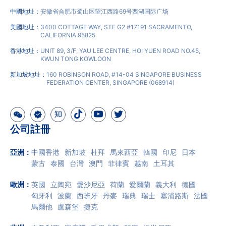
中國地址：
安徽省合肥市蜀山区望江西路69号西湖国际广场
美國地址：
3400 COTTAGE WAY, STE G2 #17191 SACRAMENTO,
CALIFORNIA 95825
香港地址：
UNIT 89, 3/F, YAU LEE CENTRE, HOI YUEN ROAD NO.45,
KWUN TONG KOWLOON
新加坡地址：
160 ROBINSON ROAD, #14-04 SINGAPORE BUSINESS
FEDERATION CENTER, SINGAPORE (068914)
公司註冊
亞洲
：
中國香港
新加坡
杜拜
馬來西亞
韓國
印尼
日本
蒙古
泰國
台灣
澳門
菲律賓
越南
土耳其
歐洲
：
英國
立陶宛
愛沙尼亞
荷蘭
愛爾蘭
義大利
德國
匈牙利
波蘭
西班牙
丹麥
瑞典
瑞士
塞浦路斯
法國
馬爾他
盧森堡
捷克