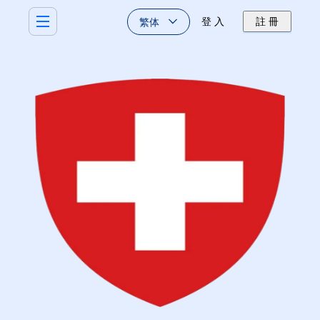
繁体
登 入
註 冊