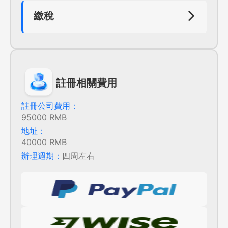
務機關提出申報請求，並提交年度企業所得稅
納稅申報表、財務會計報告和其他有關的資
繳稅
料。稅務部門會進行審核，審核通過的會及時
企業需要根據稅務申報表的要求，及時繳納應
告知本公司。
繳稅款。同時，企業還需要保留相關的稅務憑
證和記錄，以備未來審計或查詢之需。
註冊相關費用
註冊公司費用：
95000 RMB
地址：
40000 RMB
辦理週期：
四周左右