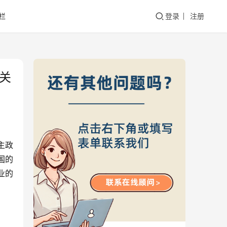
栏
登录
注册
关
主政
国的
业的