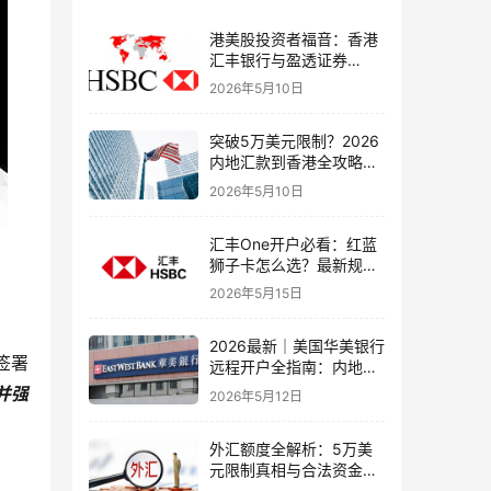
港美股投资者福音：香港
汇丰银行与盈透证券
（IBKR）绑定入金全流
2026年5月10日
程，银证转账这样开最
稳！
突破5万美元限制？2026
内地汇款到香港全攻略：
4种合法路径、手续费对
2026年5月10日
比与避坑指南
汇丰One开户必看：红蓝
狮子卡怎么选？最新规则
+补办攻略+5个避坑指南
2026年5月15日
2026最新｜美国华美银行
签署
远程开户全指南：内地居
民足不出户办理美股与跨
并强
2026年5月12日
境账户实操解析
外汇额度全解析：5万美
元限制真相与合法资金出
境通道