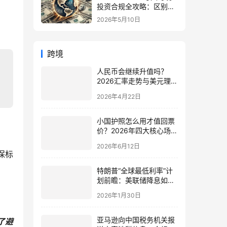
投资合规全攻略：区别、
备案流程与政策详解（附
2026年5月10日
常见问题）
跨境
人民币会继续升值吗？
2026汇率走势与美元理财
指南 | 海外资产配置
2026年4月22日
小国护照怎么用才值回票
价？2026年四大核心场景
与搭配策略全解析
2026年6月12日
保标
。
特朗普“全球最低利率”计
划前瞻：美联储降息如何
影响中国卖家？
2026年1月30日
（lngStart美国公司注册
助您抢占先机）
亚马逊向中国税务机关报
了避