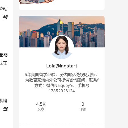
劳动
，
特
亚马
业在
Lola@Ingstart
5年美国留学经验，发达国家税务规划师，
为数百家海内外公司提供咨询顾问，联系f
方式：微信NaiquoyYu_ 手机号
17352926124
供培
4.5K
0
，促
文章
评论