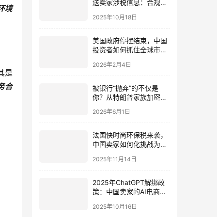
送卖家涉税信息：合规指
环境
南与实操解析
2025年10月18日
美国政府停摆结束，中国
投资者如何抓住全球市场
波动中的机遇？深度分析
2026年2月4日
与策略指南
其是
务合
被银行“抛弃”的不仅是
你？从特朗普家族加密项
目World Liberty看2026
2026年6月1日
年趋势：为何每个人都需
要一个备用且合规的美国
银行账户？
法国快时尚环保税来袭，
中国卖家如何化挑战为机
遇？IngStart助力欧盟市
2025年11月14日
场合规布局
2025年ChatGPT解绑政
策：中国卖家的AI电商机
遇与实战策略
2025年10月16日