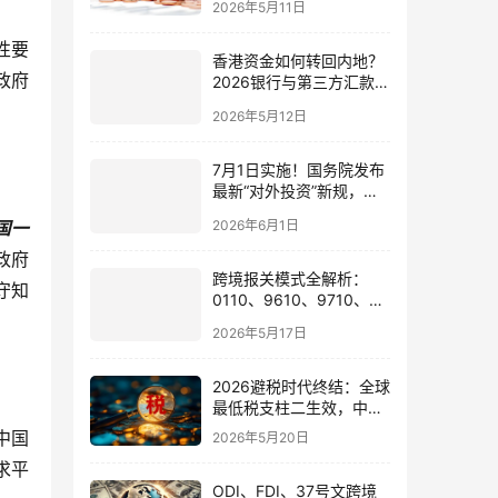
2026年5月11日
性要
香港资金如何转回内地？
政府
2026银行与第三方汇款全
攻略
2026年5月12日
7月1日实施！国务院发布
最新“对外投资”新规，炒
股、出海、海外资产配置
2026年6月1日
国一
会有何影响
政府
跨境报关模式全解析：
守知
0110、9610、9710、
9810、1039、1210 的区
2026年5月17日
别与最佳应用场景
2026避税时代终结：全球
最低税支柱二生效，中国
企业家海外公司合规3大
中国
2026年5月20日
策略
求平
ODI、FDI、37号文跨境