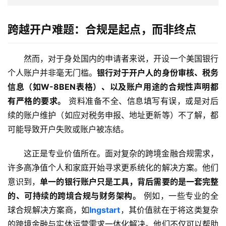
主
跨越开户难题：合规是起点，而非终点
页
跨
然而，对于身处国内的申请者来说，开设一个美国银行
境
个人账户并非毫无门槛。
银行对于开户人的身份审核、税务
资
信息（如W-8BEN表格）、以及账户用途的合规性声明都
讯
有严格的要求。
 资料准备不全、信息填写有误，或是对后
续的账户维护（如应对税务申报、地址更新等）不了解，都
可能导致开户失败或账户被冻结。
海
外
这正是专业价值所在。面对复杂的跨境金融合规需求，
公
许多高净值个人和家庭开始寻求更系统化的解决方案。他们
司
意识到，
单一的银行账户只是工具，背后需要的是一套完整
的、可持续的跨境合规与财务架构。
 例如，一些专业的全
海
外
球合规解决方案商，如
Ingstart
，其价值就在于将这类复杂
银
的跨境金融与实体运营需求一体化解决。他们不仅可以帮助