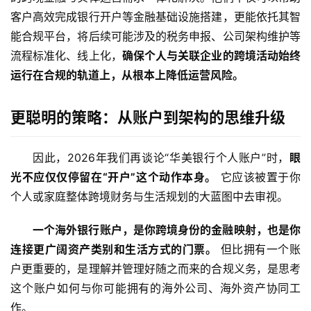
行
客户高效完成银行开户等金融基础设施搭建，更能依托其智
开
能合规平台，将后续可能涉及的税务申报、公司架构维护等
户
流程标准化、线上化，
确保个人与关联企业的跨境活动始终
运行在合规的轨道上，从根本上降低运营风险。
全
球
支
更聪明的策略：从账户到架构的思维升级
付
登录
注册
方
因此，2026年我们再谈论“华美银行个人账户”时，
眼
案
光不应仅仅停留在“开户”这个动作本身。
 它应该被置于你
个人或家庭整体跨境财务与生活规划的大蓝图中去审视。
全
球
一个海外银行账户，是你跨境身份的金融映射，也是你
金
连接更广阔资产类别和生活方式的门票。
 但比拥有一个账
融
户更重要的，是理解并管理好随之而来的合规义务，是思考
牌
照
这个账户如何与你可能拥有的海外公司、海外资产协同工
作。