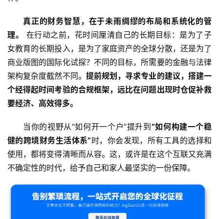
问
真正的财务智慧，在于未雨绸缪的布局和系统化的管
答
社
理。
 在行动之前，花时间厘清自己的长期目标：是为了子
区
女教育的长期投入，是为了家庭资产的全球分散，还是为了
商业版图的国际化试探？不同的目标，所需要的金融与法律
生
架构复杂度截然不同。
提前规划，寻求专业的建议，搭建一
态
个经得起时间考验的合规框架，远比在问题出现时仓促补救
合
要经济、高效得多。
作
伙
当你的视野从“如何开一个户”提升到
“如何构建一个稳
伴
健的跨境财务生活体系”
时，你会发现，所有工具的选择和
专
栏
使用，都将变得清晰而从容。这，或许是在这个互联又充满
不确定性的时代，给予自己和家人最坚实的一份保障。