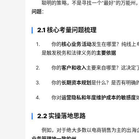
聪明的策略，不是寻找一个“最好”的万能州
问题
：
2.1 核心考量问题梳理
你的
核心业务活动
发生在哪里？纯线上
是触发税务和法律义务的
主要依据
你的
客户和收入
主要来自哪里？这决定
你的
长期资本规划
是什么？是否有明确
你对
运营隐私和年度维护成本的敏感度
2.2 实操落地思路
例如，对于绝大多数以电商销售为主的出海
业务管理地一致的州
。