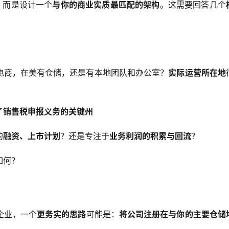
，而是设计一个
与你的商业实质最匹配的架构
。这需要回答几个
电商，在美有仓储，还是有本地团队和办公室？
实际运营所在地
了
销售税申报义务的关键州
的
融资、上市计划
？还是专注于
业务利润的积累与回流
？
如何？
企业，一个
更务实的思路
可能是：
将公司注册在与你的主要仓储