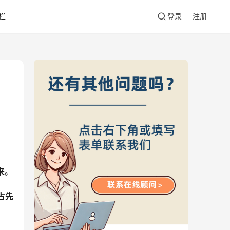
栏
登录
注册
来
。
占先