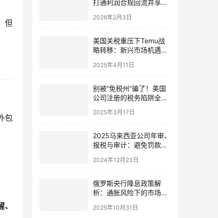
打通利润合规回流并享受
5% 优惠税率？一文讲清
2026年2月3日
全流程
，但
美国关税重压下Temu战
略转移：新兴市场机遇
+美国公司注册避税【最
2025年4月11日
全攻略】
别被“免税州”骗了！美国
公司注册的税务陷阱全解
析
2025年3月17日
外包
2025马来西亚公司年审、
报税与审计：避免罚款与
风险的关键步骤
2024年12月23日
俄罗斯央行降息政策解
析：通胀风险下的市场机
遇与中国卖家的应对策略
醒、
2025年10月31日