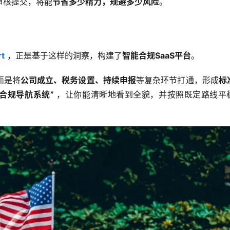
审核提交，将能
节省多少精力，规避多少风险
。
rt
 ，正是基于这样的洞察，构建了
智能合规SaaS平台
。
而是将
公司成立、税务设置、持续申报
等复杂环节打通，形成
标
“合规导航系统”
 ，让你能清晰地看到全貌，并按照既定路线平