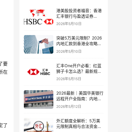
港美股投资者福音：香港
汇丰银行与盈透证券
（IBKR）绑定入金全流
2026年5月10日
程，银证转账这样开最
稳！
突破5万美元限制？2026
内地汇款到香港全攻略：
4种合法路径、手续费对
2026年5月10日
比与避坑指南
了要
汇丰One开户必看：红蓝
狮子卡怎么选？最新规则
所在
+补办攻略+5个避坑指南
2026年5月15日
2026最新｜美国华美银行
远程开户全指南：内地居
民足不出户办理美股与跨
2026年5月12日
境账户实操解析
外汇额度全解析：5万美
定了
元限制真相与合法资金出
境通道