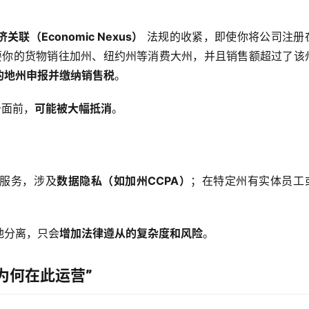
济关联（Economic Nexus）
 法规的收紧，即使你将公司注册
要你的货物销往加州、纽约州等消费大州，并且销售额超过了该
的地州申报并缴纳销售税
。
务面前，
可能被大幅抵消
。
服务，涉及
数据隐私（如加州CCPA）
；在特定州有实体员工
地分离，只会
增加法律遵从的复杂度和风险
。
为何在此运营”