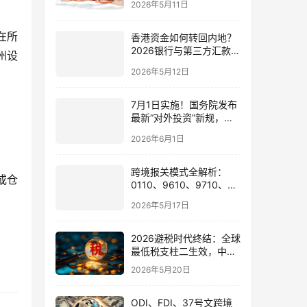
2026年5月11日
在所
香港资金如何转回内地？
2026银行与第三方汇款全
州设
攻略
2026年5月12日
7月1日实施！国务院发布
最新“对外投资”新规，炒
股、出海、海外资产配置
2026年6月1日
会有何影响
跨境报关模式全解析：
或仓
0110、9610、9710、
9810、1039、1210 的区
2026年5月17日
别与最佳应用场景
2026避税时代终结：全球
最低税支柱二生效，中国
企业家海外公司合规3大
2026年5月20日
策略
ODI、FDI、37号文跨境