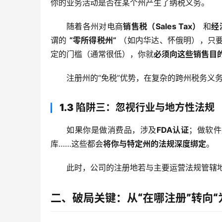
你的业务活动是否在某个州产生了纳税义务。
随着各州对电商
销售税（Sales Tax）
 和
经
谓的 
“零所得税州”
 （如内华达、怀俄明），只
定的门槛（通常很低），你就
必须向这些销售目
注册州的“免税”优势，在复杂的跨州税务义
1.3 陷阱三：忽视行业与地方性法规
如果你是做消费品，涉及
FDA认证
；做软件
库……这些都会
将你与特定州的法规深度绑定
。
此时，公司的注册地若与主要运营法规管辖
二、破局关键：从“在哪注册”转向“