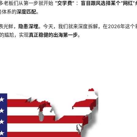
多老板们从第一步就开始 
“交学费”
 ：
盲目跟风选择某个“网红”
务体系的
深度匹配
。
表光鲜，
隐患深埋
。今天，我们就来深度拆解，在2026年这个
 的尴尬，实现
真正稳健的出海第一步
。