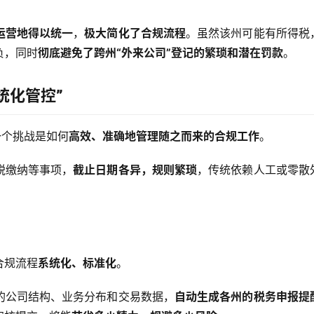
运营地得以统一
，
极大简化了合规流程
。虽然该州可能有所得税
负，同时
彻底避免了跨州“外来公司”登记的繁琐和潜在罚款
。
统化管控”
一个挑战是如何
高效、准确地管理随之而来的合规工作
。
税缴纳等事项，
截止日期各异，规则繁琐
，传统依赖人工或零散
合规流程
系统化、标准化
。
的公司结构、业务分布和交易数据，
自动生成各州的税务申报提