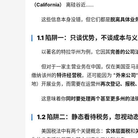
（California）
 离硅谷近……
这些信息本身没错，但它们都是
脱离具体业务
1.1 陷阱一：只谈优势，不谈成本与
以著名的特拉华州为例，它因其
完善的公司
但对于一家主营业务在中国，仅在美国亚马
缴纳该州的
特许经营税
，还可能因为 
“外来公司”（
地）开展业务，而需要在运营州
再次登记、报税
这意味着你
同时要处理两个甚至更多州的法
1.2 陷阱二：静态看待税务，忽视动
美国税法中有两个关键概念：
实体层面税
和