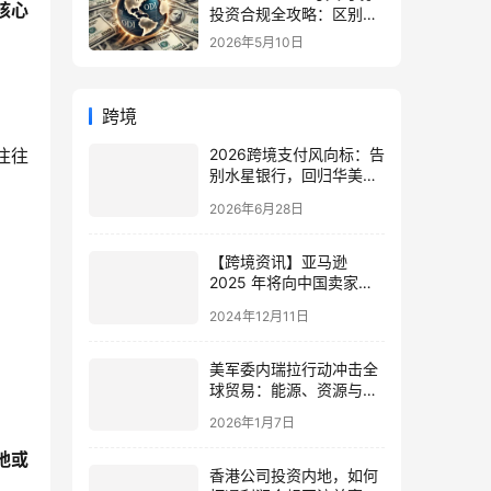
核心
投资合规全攻略：区别、
备案流程与政策详解（附
2026年5月10日
常见问题）
跨境
往往
2026跨境支付风向标：告
别水星银行，回归华美、
BOA等传统银行合规潮
2026年6月28日
【跨境资讯】亚马逊
2025 年将向中国卖家开
放爱尔兰站点：迎来出海
2024年12月11日
新机遇
美军委内瑞拉行动冲击全
球贸易：能源、资源与金
融格局剧变与中国应对策
2026年1月7日
略
地或
香港公司投资内地，如何