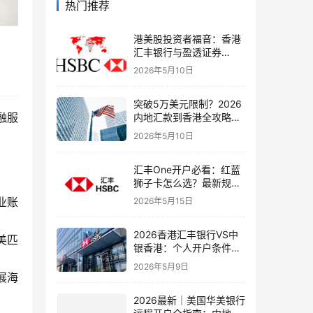
热门推荐
港美股投资者福音：香港
汇丰银行与盈透证券
（IBKR）绑定入金全流
2026年5月10日
程，银证转账这样开最
稳！
突破5万美元限制？2026
融服
内地汇款到香港全攻略：
4种合法路径、手续费对
2026年5月10日
比与避坑指南
汇丰One开户必看：红蓝
狮子卡怎么选？最新规则
+补办攻略+5个避坑指南
业账
2026年5月15日
2026香港汇丰银行VS中
美匹
银香港：个人开户条件、
费用、下户速度全方位对
2026年5月9日
比指南
展海
2026最新｜美国华美银行