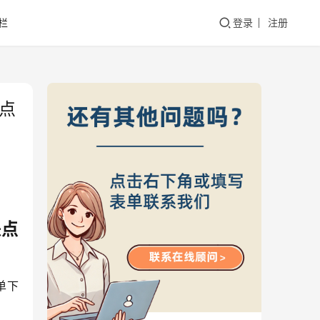
栏
登录
注册
点
缺点
单下