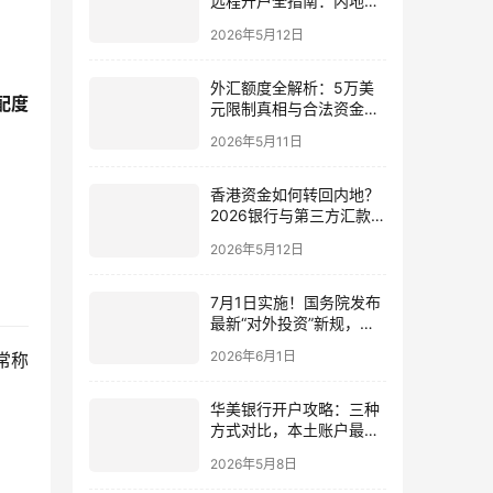
远程开户全指南：内地居
。
民足不出户办理美股与跨
2026年5月12日
境账户实操解析
外汇额度全解析：5万美
配度
元限制真相与合法资金出
境通道
2026年5月11日
香港资金如何转回内地？
2026银行与第三方汇款全
攻略
2026年5月12日
7月1日实施！国务院发布
最新“对外投资”新规，炒
股、出海、海外资产配置
2026年6月1日
常称
会有何影响
华美银行开户攻略：三种
方式对比，本土账户最稳
定可靠
2026年5月8日