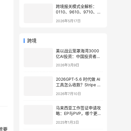
跨境报关模式全解析：
0110、9610、9710、
9810、1039、1210 的区
2026年5月17日
别与最佳应用场景
跨境
美以战云笼罩海湾3000
亿AI投资：中国投资者的
“危”与“机”
2026年3月9日
2026GPT-5.6 时代做 AI
工具怎么收款？Stripe +
华美银行，独立开发者跨
2026年7月10日
境收款方案 2026
马来西亚工作签证申请攻
略：EP与PVP，哪个更适
合你？
2025年1月3日
管要