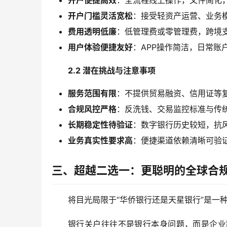
开户便捷高效
：全流程线上操作，文件简化
开户门槛灵活宽松
：接受轻资产运营、业务
费用透明低廉
：低管理费或零管理费，跨境
用户体验便捷友好
：APP操作简洁，日常
2.2 潜在挑战与注意事项
服务范围有限
：不提供贸易融资、信用证等
合规风控严格
：反洗钱、交易监控标准与传
长期稳定性待验证
：数字银行历史较短，抗
业务真实性要求高
：便捷渠道依赖清晰可验
三、超越二选一：更聪明的全球合
将目光局限于“华侨银行还是天星银行”是一
银行关户往往不是银行本身问题，而是企业