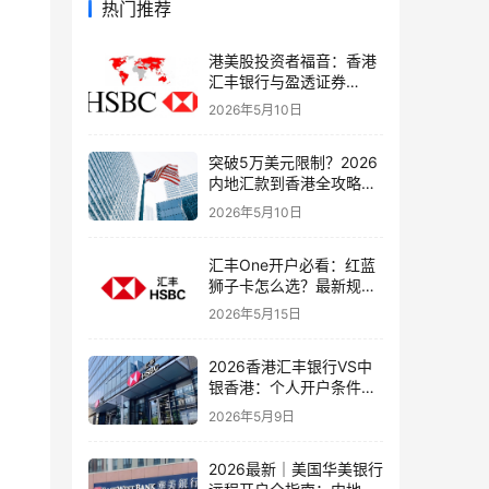
热门推荐
港美股投资者福音：香港
汇丰银行与盈透证券
（IBKR）绑定入金全流
2026年5月10日
程，银证转账这样开最
稳！
突破5万美元限制？2026
内地汇款到香港全攻略：
4种合法路径、手续费对
2026年5月10日
比与避坑指南
汇丰One开户必看：红蓝
狮子卡怎么选？最新规则
+补办攻略+5个避坑指南
2026年5月15日
2026香港汇丰银行VS中
银香港：个人开户条件、
费用、下户速度全方位对
2026年5月9日
比指南
2026最新｜美国华美银行