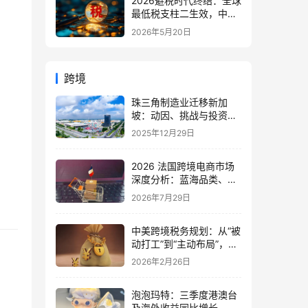
2026避税时代终结：全球
最低税支柱二生效，中国
企业家海外公司合规3大
2026年5月20日
策略
跨境
珠三角制造业迁移新加
坡：动因、挑战与投资机
遇深度解析（2026年最
2025年12月29日
新）
2026 法国跨境电商市场
深度分析：蓝海品类、本
土入驻与运营指南 |
2026年7月29日
IngStart
中美跨境税务规划：从“被
动打工”到“主动布局”，美
国经营者身份如何实现财
2026年2月26日
富跃迁？
泡泡玛特：三季度港澳台
及海外收益同比增长