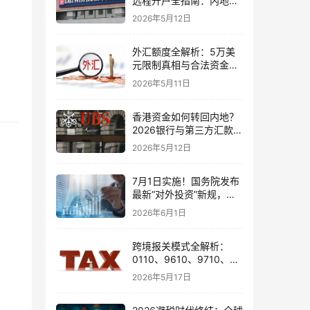
远程开户全指南：内地居
民足不出户办理美股与跨
2026年5月12日
境账户实操解析
外汇额度全解析：5万美
元限制真相与合法资金出
境通道
2026年5月11日
香港资金如何转回内地？
2026银行与第三方汇款全
攻略
2026年5月12日
7月1日实施！国务院发布
最新“对外投资”新规，炒
股、出海、海外资产配置
2026年6月1日
会有何影响
跨境报关模式全解析：
0110、9610、9710、
9810、1039、1210 的区
2026年5月17日
别与最佳应用场景