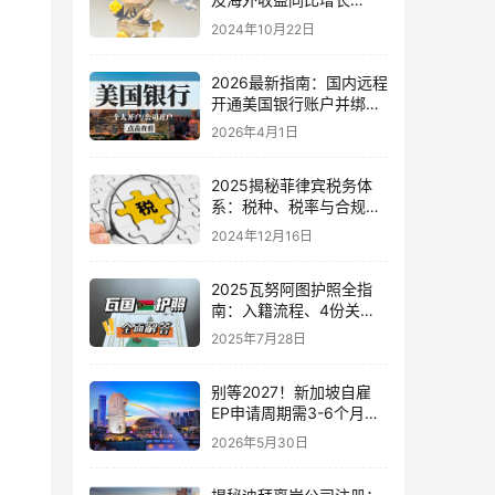
440%-445%
2024年10月22日
2026最新指南：国内远程
开通美国银行账户并绑定
盈透/嘉信/第一证券，美
2026年4月1日
股投资全流程详解
2025揭秘菲律宾税务体
系：税种、税率与合规全
攻略
2024年12月16日
2025瓦努阿图护照全指
南：入籍流程、4份关键
文件与免签国家解析
2025年7月28日
别等2027！新加坡自雇
EP申请周期需3-6个月：
为何现在必须启动才能避
2026年5月30日
开明年1月的高薪门槛？