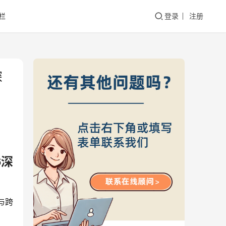
栏
登录
注册
深
6深
与跨