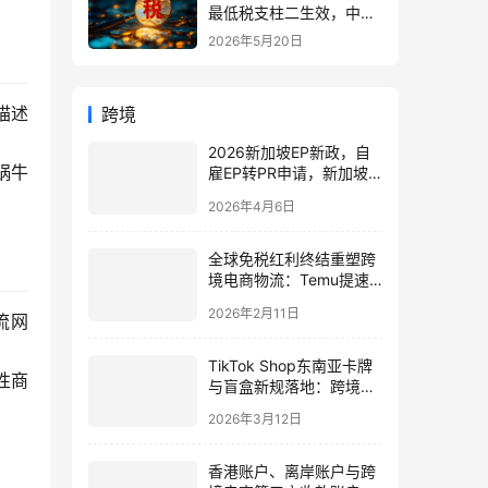
最低税支柱二生效，中国
企业家海外公司合规3大
2026年5月20日
策略
描述
跨境
2026新加坡EP新政，自
蜗牛
雇EP转PR申请，新加坡
移民门槛提高
2026年4月6日
全球免税红利终结重塑跨
境电商物流：Temu提速
本地仓VS亚马逊低价直
2026年2月11日
流网
发，投资者如何布局三大
基建赛道？
TikTok Shop东南亚卡牌
性商
与盲盒新规落地：跨境卖
家必须知道的合规指南
2026年3月12日
（2026最新解读）
香港账户、离岸账户与跨