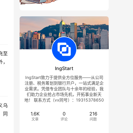
充至
外，
IngStart
IngStart致力于提供全方位服务——从公司
注册、税务筹划到银行开户，一站式满足企
业需求。凭借专业团队与十余年的经验，我
们助力企业抢占市场先机，开拓事业新天
地！ 联系方式（vx同号）：19315378650
义乌
1.6K
0
216
。同
文章
评论
问题