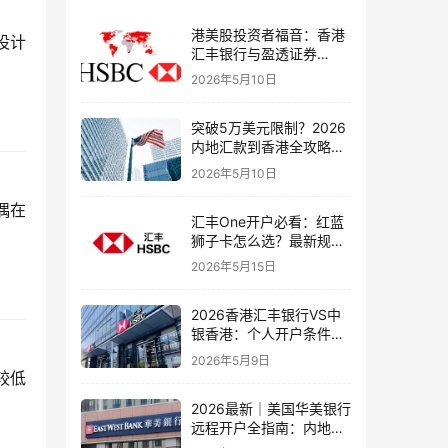
港美股投资者福音：香港
设计
汇丰银行与盈透证券
（IBKR）绑定入金全流
2026年5月10日
程，银证转账这样开最
稳！
突破5万美元限制？2026
内地汇款到香港全攻略：
4种合法路径、手续费对
2026年5月10日
比与避坑指南
偶在
汇丰One开户必看：红蓝
狮子卡怎么选？最新规则
+补办攻略+5个避坑指南
2026年5月15日
2026香港汇丰银行VS中
银香港：个人开户条件、
费用、下户速度全方位对
2026年5月9日
比指南
较低
2026最新｜美国华美银行
远程开户全指南：内地居
民足不出户办理美股与跨