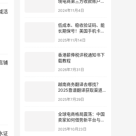
境电商第三方收款账户，
三者有何差异？如何选最
2024年11月4日
减活
合适的收款账户
低成本、稳收验证码、能
长期保号！美国手机卡选
择指南＋5大运营商实测
2025年11月14日
推荐（跨境卖家必看）
香港薪俸税评税通知书下
载教程
店铺
2026年7月31日
越南商务翻译去哪找？
2025靠谱翻译获取渠道与
筛选避坑全指南
2025年7月29日
全球电商格局震荡：中国
卖家如何借势新平台与政
策红利突围？
2025年10月23日
水证