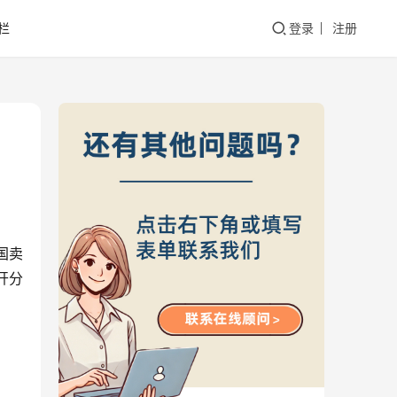
栏
登录
注册
国卖
开分