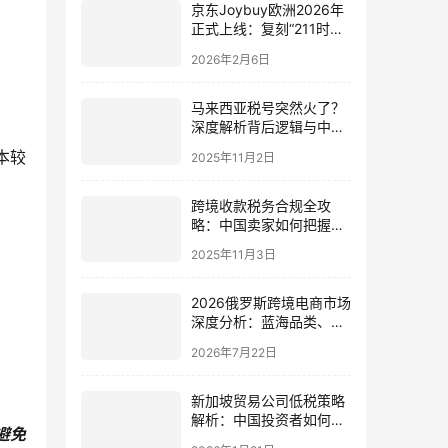
京东Joybuy欧洲2026年
正式上线：复刻“211时
效”，启动“海外再造一个
2026年2月6日
京东”战略
马来西亚税号突然火了？
深度解析背后逻辑与中国
卖家的破局之道
本较
2025年11月2日
跨境收款税务合规全攻
略：中国卖家如何把握政
策机遇实现稳健增长
2025年11月3日
2026俄罗斯跨境电商市场
深度分析：蓝海品类、本
土入驻与运营指南 |
2026年7月22日
IngStart
新加坡贸易公司低税策略
解析：中国投资者如何借
避免
力RCEP与DTA优化全球