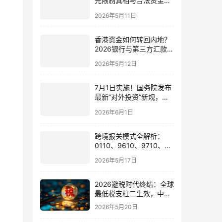
元限制真相与合法资金出
境通道
2026年5月11日
香港资金如何转回内地？
2026银行与第三方汇款全
攻略
2026年5月12日
7月1日实施！国务院发布
最新“对外投资”新规，炒
股、出海、海外资产配置
2026年6月1日
会有何影响
跨境报关模式全解析：
0110、9610、9710、
9810、1039、1210 的区
2026年5月17日
别与最佳应用场景
2026避税时代终结：全球
最低税支柱二生效，中国
企业家海外公司合规3大
2026年5月20日
策略