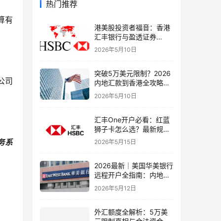
热门推荐
算有
港美股投资者福音：香港
汇丰银行与盈透证券
（IBKR）绑定入金全流
2026年5月10日
程，银证转账这样开最
稳！
突破5万美元限制？2026
公司
内地汇款到香港全攻略：
4种合法路径、手续费对
2026年5月10日
比与避坑指南
汇丰One开户必看：红蓝
狮子卡怎么选？最新规则
+补办攻略+5个避坑指南
务系
2026年5月15日
2026最新｜美国华美银行
远程开户全指南：内地居
民足不出户办理美股与跨
2026年5月12日
境账户实操解析
外汇额度全解析：5万美