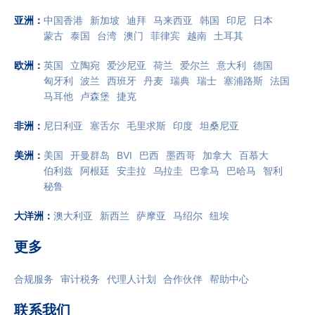
亚洲
：
中国香港
新加坡
迪拜
马来西亚
韩国
印尼
日本
蒙古
泰国
台湾
澳门
菲律宾
越南
土耳其
欧洲
：
英国
立陶宛
爱沙尼亚
荷兰
爱尔兰
意大利
德国
匈牙利
波兰
西班牙
丹麦
瑞典
瑞士
塞浦路斯
法国
马耳他
卢森堡
捷克
非洲
：
尼日利亚
塞舌尔
毛里求斯
印度
坦桑尼亚
美洲
：
美国
开曼群岛
BVI
巴西
墨西哥
加拿大
百慕大
伯利兹
阿根廷
安圭拉
乌拉圭
巴拿马
巴哈马
智利
秘鲁
大洋洲
：
澳大利亚
新西兰
萨摩亚
马绍尔
纽埃
更多
合规服务
审计税务
代理人计划
合作伙伴
帮助中心
联系我们