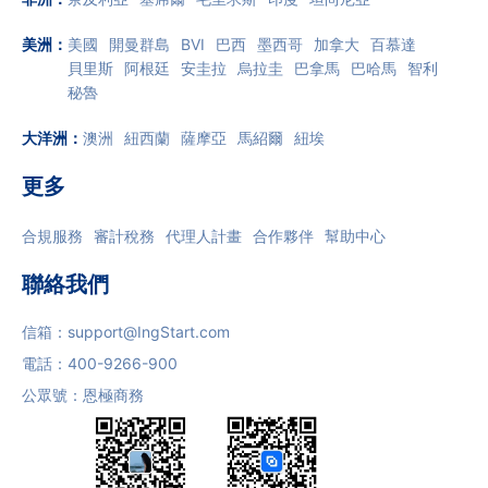
美洲
：
美國
開曼群島
BVI
巴西
墨西哥
加拿大
百慕達
貝里斯
阿根廷
安圭拉
烏拉圭
巴拿馬
巴哈馬
智利
秘魯
大洋洲
：
澳洲
紐西蘭
薩摩亞
馬紹爾
紐埃
更多
合規服務
審計稅務
代理人計畫
合作夥伴
幫助中心
聯絡我們
信箱：
support@IngStart.com
電話：
400-9266-900
公眾號：恩極商務