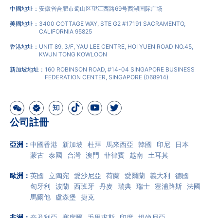
中國地址：
安徽省合肥市蜀山区望江西路69号西湖国际广场
美國地址：
3400 COTTAGE WAY, STE G2 #17191 SACRAMENTO,
CALIFORNIA 95825
香港地址：
UNIT 89, 3/F, YAU LEE CENTRE, HOI YUEN ROAD NO.45,
KWUN TONG KOWLOON
新加坡地址：
160 ROBINSON ROAD, #14-04 SINGAPORE BUSINESS
FEDERATION CENTER, SINGAPORE (068914)
公司註冊
亞洲
：
中國香港
新加坡
杜拜
馬來西亞
韓國
印尼
日本
蒙古
泰國
台灣
澳門
菲律賓
越南
土耳其
歐洲
：
英國
立陶宛
愛沙尼亞
荷蘭
愛爾蘭
義大利
德國
匈牙利
波蘭
西班牙
丹麥
瑞典
瑞士
塞浦路斯
法國
馬爾他
盧森堡
捷克
非洲
：
奈及利亞
塞席爾
毛里求斯
印度
坦尚尼亞