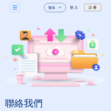
繁体
登 入
註 冊
聯絡我們